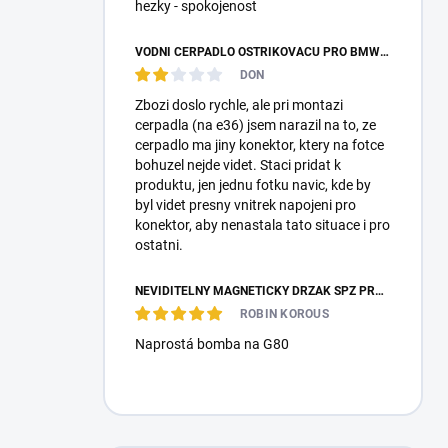
hezky - spokojenost
VODNÍ ČERPADLO OSTŘIKOVAČŮ PRO BMW E87 E36 E46 E90 E39 E60 E38 E65 E53 E83 F10 F25 F26 MEYLE
DON
Zbozi doslo rychle, ale pri montazi
cerpadla (na e36) jsem narazil na to, ze
cerpadlo ma jiny konektor, ktery na fotce
bohuzel nejde videt. Staci pridat k
produktu, jen jednu fotku navic, kde by
byl videt presny vnitrek napojeni pro
konektor, aby nenastala tato situace i pro
ostatni.
NEVIDITELNÝ MAGNETICKÝ DRŽÁK SPZ PRO 2 ZNAČKY - REVOKE
ROBIN KOROUS
Naprostá bomba na G80