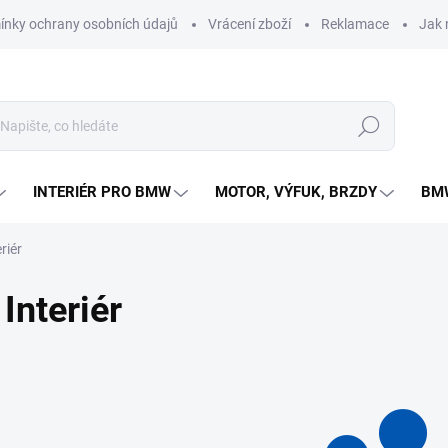
nky ochrany osobních údajů
Vrácení zboží
Reklamace
Jak 
Hledat
INTERIÉR PRO BMW
MOTOR, VÝFUK, BRZDY
BMW
riér
Interiér