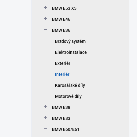
BMW E53 X5
BMW E46
BMW E36
Brzdový systém
Elektroinstalace
Exteriér
Interiér
Karosářské díly
Motorové díly
BMW E38
BMW E83
BMW E60/E61