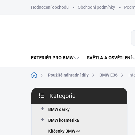
Přejít
Hodnocení obchodu
Obchodní podmínky
Podmí
na
obsah
EXTERIÉR PRO BMW
SVĚTLA A OSVĚTLENÍ
Domů
Použité náhradní díly
BMW E36
Inte
P
Kategorie
o
Přeskočit
s
kategorie
t
BMW dárky
r
BMW kosmetika
a
n
Klíčenky BMW 👀