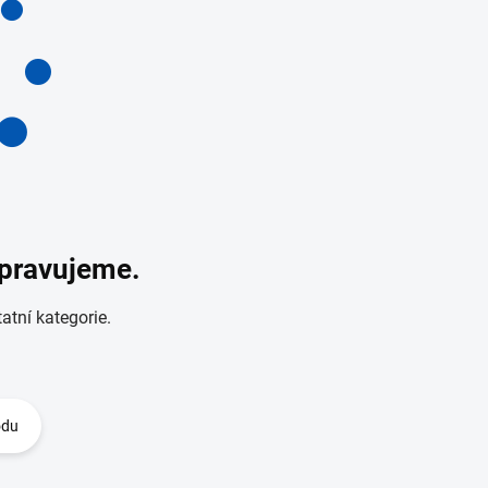
ipravujeme.
atní kategorie.
odu