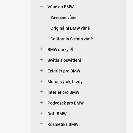
n
Vůně do BMW
í
p
Závěsné vůně
a
n
Originální BMW vůně
e
California Scents vůně
l
BMW dárky 🎁
Světla a osvětlení
Exteriér pro BMW
Motor, výfuk, brzdy
Interiér pro BMW
Podvozek pro BMW
Drift BMW
Kosmetika BMW