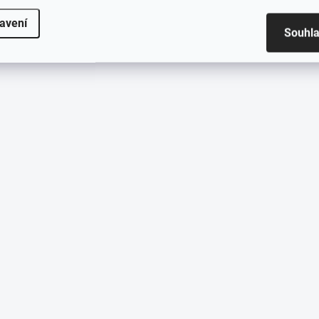
avení
Souhl