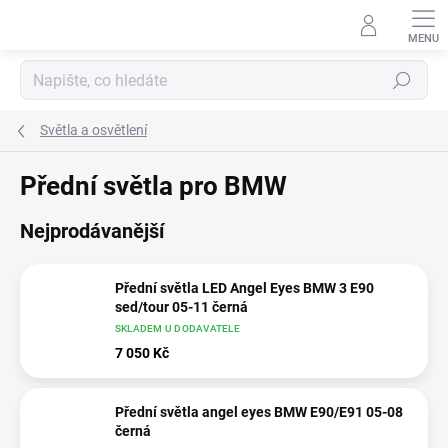
Přejít
na
obsah
Hledat
Světla a osvětlení
Přední světla pro BMW
Nejprodávanější
Přední světla LED Angel Eyes BMW 3 E90
sed/tour 05-11 černá
SKLADEM U DODAVATELE
7 050 Kč
Přední světla angel eyes BMW E90/E91 05-08
černá