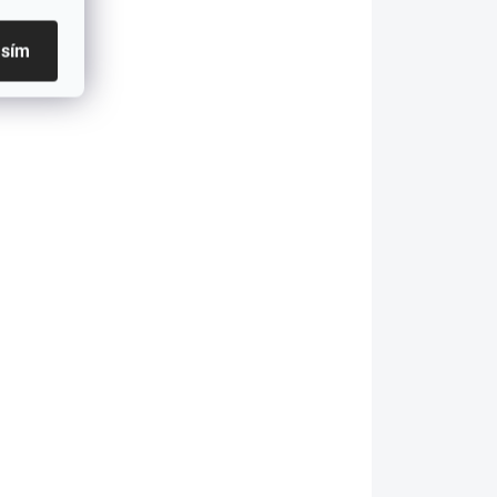
asím
LADEM
SKLADEM
ojka
Zapalovací cívka pro
BMW E46 E39 E60/E61
E65/E66 E83 E53 M54
BOSCH
697 Kč
Do košíku