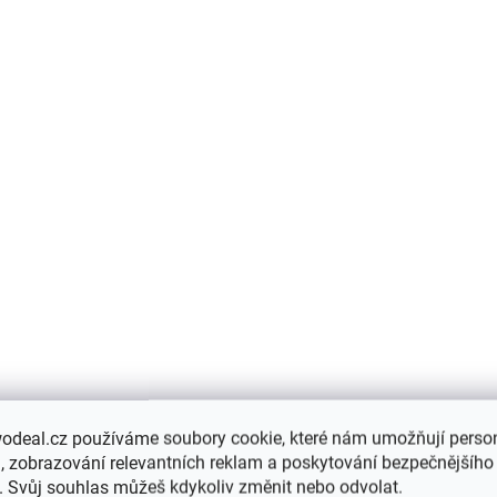
SKLADEM
SK
Sada přední stěrače
Sada přední stěra
BMW E36 S/T/C
BMW X5 E53 BOS
BOSCH
447 Kč
391 Kč
Do košíku
Do košíku
Sada přední stěrače B
Sada přední stěrače BMW
E53 BOSCH
E36 S/T/C BOSCH
odeal.cz používáme soubory cookie, které nám umožňují person
 zobrazování relevantních reklam a poskytování bezpečnějšího
. Svůj souhlas můžeš kdykoliv změnit nebo odvolat.