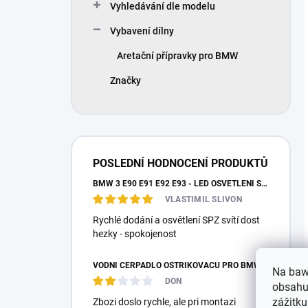
Vyhledávání dle modelu
Vybavení dílny
Aretační přípravky pro BMW
Značky
POSLEDNÍ HODNOCENÍ PRODUKTŮ
BMW 3 E90 E91 E92 E93 - LED OSVĚTLENÍ SPZ
VLASTIMIL SLIVON
Rychlé dodání a osvětlení SPZ svítí dost
hezky - spokojenost
VODNÍ ČERPADLO OSTŘIKOVAČŮ PRO BMW E87 E36 E46 E90 E39 E60 E38 E65 E53 E83 F10 F25 F26 MEYLE
Na baw
DON
obsahu,
zážitku
Zbozi doslo rychle, ale pri montazi