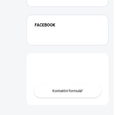
Facelift
FACEBOOK
Máte otázku?
Obráťte se na nás.
Kontaktní formulář