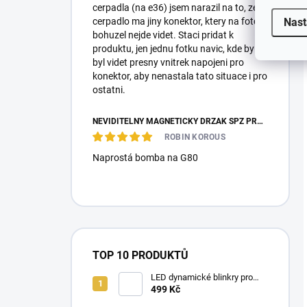
cerpadla (na e36) jsem narazil na to, ze
Nast
cerpadlo ma jiny konektor, ktery na fotce
bohuzel nejde videt. Staci pridat k
produktu, jen jednu fotku navic, kde by
byl videt presny vnitrek napojeni pro
konektor, aby nenastala tato situace i pro
ostatni.
NEVIDITELNÝ MAGNETICKÝ DRŽÁK SPZ PRO 2 ZNAČKY - REVOKE
ROBIN KOROUS
Naprostá bomba na G80
TOP 10 PRODUKTŮ
LED dynamické blinkry pro
BMW E90/E91/E92 05-11,
499 Kč
kouřové blikače, zatmavené