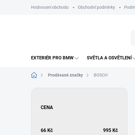
Přejít
Hodnocení obchodu
Obchodní podmínky
Podmí
na
obsah
EXTERIÉR PRO BMW
SVĚTLA A OSVĚTLENÍ
Domů
Prodávané značky
BOSCH
P
o
s
CENA
t
r
a
n
66
Kč
995
Kč