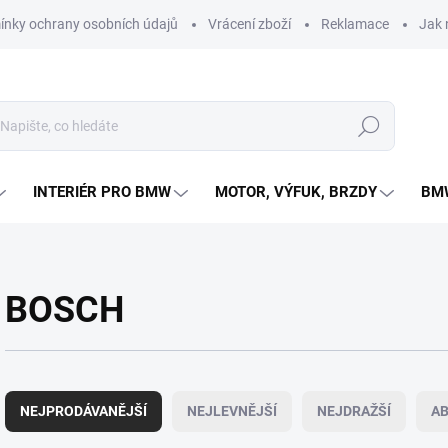
nky ochrany osobních údajů
Vrácení zboží
Reklamace
Jak 
Hledat
INTERIÉR PRO BMW
MOTOR, VÝFUK, BRZDY
BMW
BOSCH
Ř
a
NEJPRODÁVANĚJŠÍ
NEJLEVNĚJŠÍ
NEJDRAŽŠÍ
A
z
e