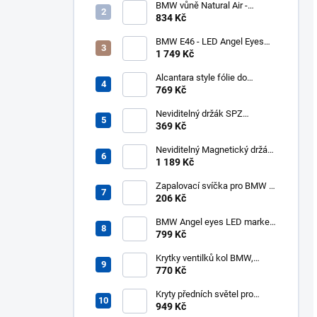
BMW vůně Natural Air -
startovní balíček
834 Kč
BMW E46 - LED Angel Eyes
kroužky UHP Cotton Mléčné
1 749 Kč
131mm 146mm - halogen
Alcantara style fólie do
interiéru 140x50cm černá
769 Kč
Neviditelný držák SPZ
Transparent pro 2 značky -
369 Kč
PlexiClick 110 mm
Neviditelný Magnetický držák
SPZ pro 2 značky - REVOKE
1 189 Kč
Zapalovací svíčka pro BMW -
NGK 3199 BKR6EQUP
206 Kč
BMW Angel eyes LED markery
10W 6000K
799 Kč
Krytky ventilků kol BMW,
čepičky
770 Kč
Kryty předních světel pro
BMW 3 E46 (2001-2005)
949 Kč