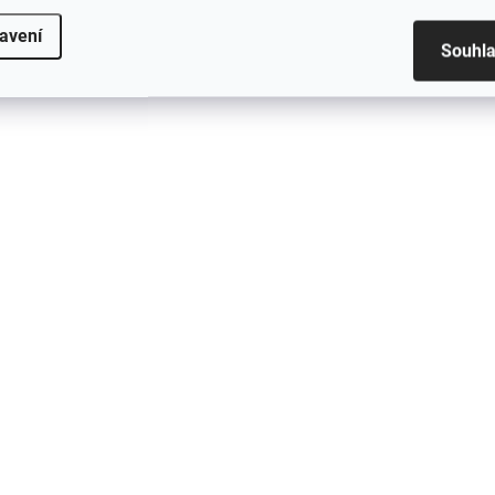
avení
Souhl
SKLADEM
SK
Brzdová kapalina DOT
D2S xenonová výb
4 BOSCH 1L
35W BOSCH
247 Kč
685 Kč
Do košíku
Do košíku
Brzdová kapalina DOT 4
BOSCH D2S xenonová