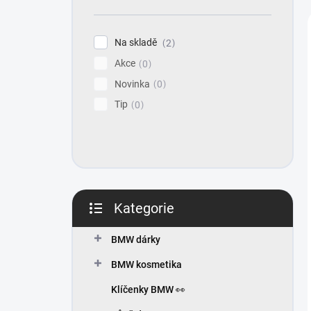
n
í
p
Na skladě
2
a
Akce
n
0
e
Novinka
0
l
Tip
0
Kategorie
Přeskočit
kategorie
BMW dárky
BMW kosmetika
Klíčenky BMW 👀