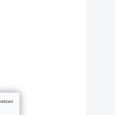
LADEM
SKLADEM
če
Brzdová kapalina DOT
CH
3 BOSCH 1L
230 Kč
Do košíku
MW X5
Brzdová kapalina DOT 3
BOSCH 1L
alizaci