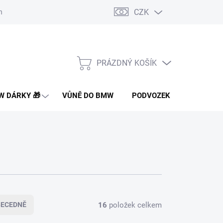
CZK
nakupovat
Doprava a platba
Montáž a instalace dílů
Často 
PRÁZDNÝ KOŠÍK
NÁKUPNÍ
KOŠÍK
 DÁRKY 🎁
VŮNĚ DO BMW
PODVOZEK PRO BMW
16
položek celkem
BECEDNĚ