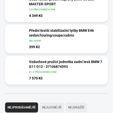
MASTER-SPORT
2-5 PRACOVNÍCH DNÍ
4 349 Kč
Přední kratší stabilizační tyčky BMW E46
sedan/touring/coupe/cabrio
SKLADEM
399 Kč
Vzduchová pružicí jednotka zadní levá BMW 7
G11 G12 - 37106874593
8-12 PRACOVNÍCH DNÍ
7 570 Kč
Ř
a
NEJPRODÁVANĚJŠÍ
NEJLEVNĚJŠÍ
NEJDRAŽŠÍ
z