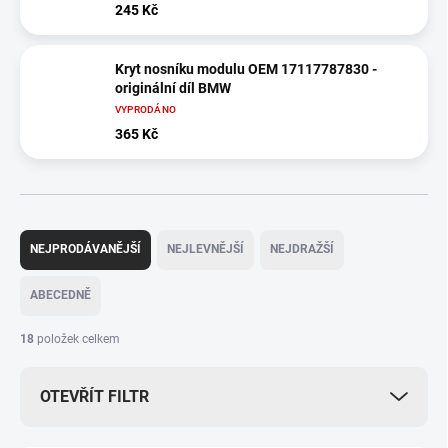
245 Kč
Kryt nosníku modulu OEM 17117787830 -
originální díl BMW
VYPRODÁNO
365 Kč
Ř
a
NEJPRODÁVANĚJŠÍ
NEJLEVNĚJŠÍ
NEJDRAŽŠÍ
z
e
ABECEDNĚ
n
í
18
položek celkem
p
r
OTEVŘÍT FILTR
o
d
u