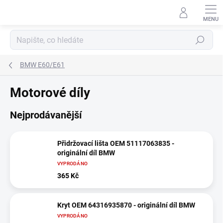
Přejít
na
obsah
Hledat
BMW E60/E61
Motorové díly
Nejprodávanější
Přidržovací lišta OEM 51117063835 -
originální díl BMW
VYPRODÁNO
365 Kč
Kryt OEM 64316935870 - originální díl BMW
VYPRODÁNO