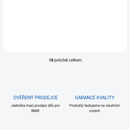
Vzduchové potrubí OEM 7790552 - originální díl
BMW
605 Kč
Detail
18
položek celkem
O
v
l
á
d
a
c
OVĚŘENÝ PRODEJCE
GARANCE KVALITY
í
Jednička mezi prodejci dílů pro
p
Produkty testujeme na vlastních
BMW
vozech
r
v
k
y