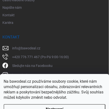
Napište nám
Kontakt
Kariéra
KONTAKT
info
@
bawodeal.cz
+420 776 771 467 (Po-Pá 9:00-16:00)
Sledujte nás na Facebooku
bawodealcz
Na bawodeal.cz používáme soubory cookie, které nám
@bawodealcz
umožňují personalizaci obsahu, zobrazování relevantních
reklam a poskytování bezpečnějšího zážitku. Svůj souhlas
můžeš kdykoliv změnit nebo odvolat.