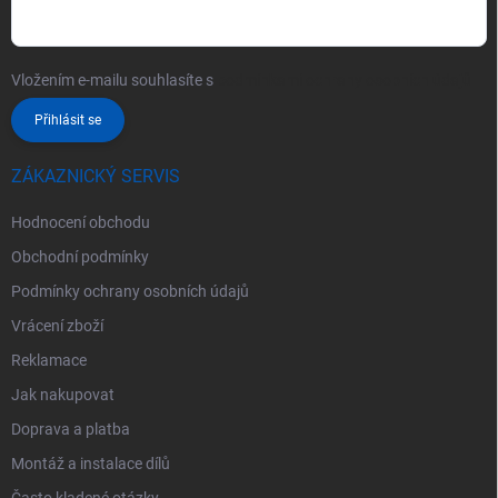
Vložením e-mailu souhlasíte s
podmínkami ochrany osobních údajů
Přihlásit se
ZÁKAZNICKÝ SERVIS
Hodnocení obchodu
Obchodní podmínky
Podmínky ochrany osobních údajů
Vrácení zboží
Reklamace
Jak nakupovat
Doprava a platba
Montáž a instalace dílů
Často kladené otázky