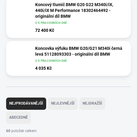
Koncový tlumič BMW G20 G22 M340i/iX,
440i/iX M Performance 18302464492 -
originální díl BMW
2-5 PRACOVNÍCH DNÍ
72 400 Kč
Koncovka výfuku BMW G20/G21 M340i černá
levá 51128093303 - originální díl BMW
2-5 PRACOVNÍCH DNÍ
4 035 Kč
Ř
a
NEJPRODÁVANĚJŠÍ
NEJLEVNĚJŠÍ
NEJDRAŽŠÍ
z
e
ABECEDNĚ
n
í
60
položek celkem
p