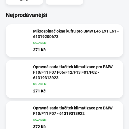
Nejprodávanější
Mikrospínač okna kufru pro BMW E46 E91 E61 -
61319200673
SKLADEM
371 Kč
Opravná sada tlačítek klimatizace pro BMW
F10/F11 F07 F06/F12/F13 F01/F02 -
61319313923
SKLADEM
271 Kč
Opravná sada tlačítek klimatizace pro BMW
F10/F11 F07 - 61319313922
SKLADEM
372 Kč