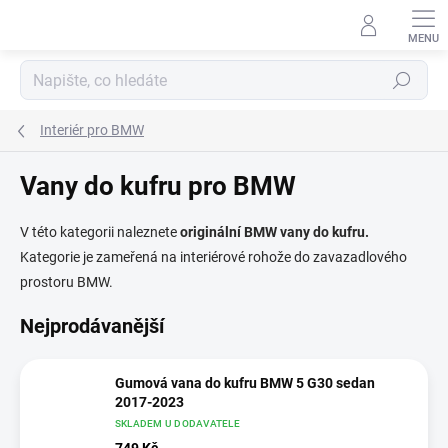
Přejít
na
obsah
Hledat
Interiér pro BMW
Vany do kufru pro BMW
V této kategorii naleznete
originální BMW vany do kufru.
Kategorie je zameřená na interiérové rohože do zavazadlového
prostoru BMW.
Nejprodávanější
Gumová vana do kufru BMW 5 G30 sedan
2017-2023
SKLADEM U DODAVATELE
749 Kč