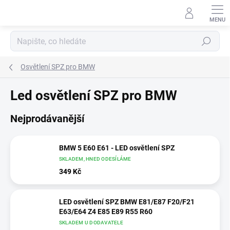
Přejít
na
obsah
Hledat
Osvětlení SPZ pro BMW
Led osvětlení SPZ pro BMW
Nejprodávanější
BMW 5 E60 E61 - LED osvětlení SPZ
SKLADEM, HNED ODESÍLÁME
349 Kč
LED osvětlení SPZ BMW E81/E87 F20/F21
E63/E64 Z4 E85 E89 R55 R60
SKLADEM U DODAVATELE