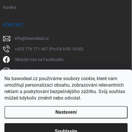
Kariéra
KONTAKT
info
@
bawodeal.cz
+420 776 771 467 (Po-Pá 9:00-16:00)
Sledujte nás na Facebooku
bawodealcz
Na bawodeal.cz používáme soubory cookie, které nám
@bawodealcz
umožňují personalizaci obsahu, zobrazování relevantních
reklam a poskytování bezpečnějšího zážitku. Svůj souhlas
můžeš kdykoliv změnit nebo odvolat.
Nastavení
Copyright 2026
BAWODEAL.cz
. Všechna práva vyhrazena.
Souhlasím