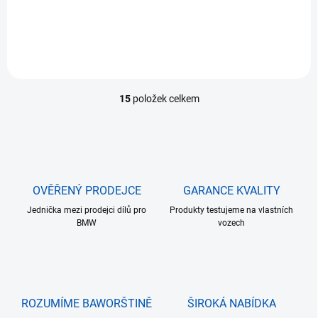
LED osvětlení bílé barvy dodají vašemu vozu moderní vzhled.
15
položek celkem
O
v
l
á
d
a
c
OVĚŘENÝ PRODEJCE
GARANCE KVALITY
í
Jednička mezi prodejci dílů pro
p
Produkty testujeme na vlastních
BMW
vozech
r
v
k
y
v
ý
ROZUMÍME BAWORŠTINĚ
ŠIROKÁ NABÍDKA
p