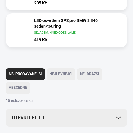
235 Kč
LED osvětlení SPZ pro BMW 3 E46
sedan/touring
SKLADEM, HNED ODESÍLÁME
419 Kč
Ř
a
NEJPRODÁVANĚJŠÍ
NEJLEVNĚJŠÍ
NEJDRAŽŠÍ
z
e
ABECEDNĚ
n
í
15
položek celkem
p
r
OTEVŘÍT FILTR
o
d
u