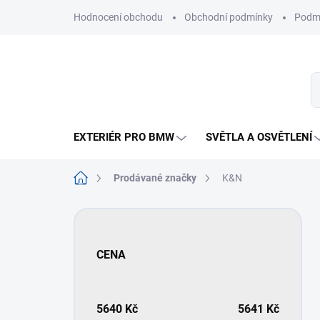
Přejít
Hodnocení obchodu
Obchodní podmínky
Podmí
na
obsah
EXTERIÉR PRO BMW
SVĚTLA A OSVĚTLENÍ
Domů
Prodávané značky
K&N
P
o
s
CENA
t
r
a
n
5640
Kč
5641
Kč