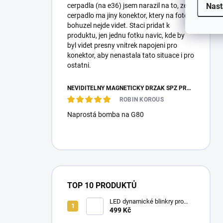
Nast
cerpadla (na e36) jsem narazil na to, ze
cerpadlo ma jiny konektor, ktery na fotce
bohuzel nejde videt. Staci pridat k
produktu, jen jednu fotku navic, kde by
byl videt presny vnitrek napojeni pro
konektor, aby nenastala tato situace i pro
ostatni.
NEVIDITELNÝ MAGNETICKÝ DRŽÁK SPZ PRO 2 ZNAČKY - REVOKE
ROBIN KOROUS
Naprostá bomba na G80
TOP 10 PRODUKTŮ
LED dynamické blinkry pro
BMW E90/E91/E92 05-11,
499 Kč
kouřové blikače, zatmavené