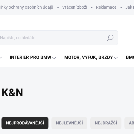
nky ochrany osobních údajů
Vrácení zboží
Reklamace
Jak 
Hledat
INTERIÉR PRO BMW
MOTOR, VÝFUK, BRZDY
BMW
K&N
Ř
a
NEJPRODÁVANĚJŠÍ
NEJLEVNĚJŠÍ
NEJDRAŽŠÍ
A
z
e