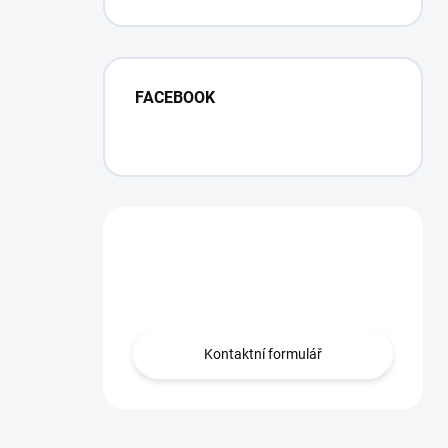
Facelift
FACEBOOK
Máte otázku?
Obráťte se na nás.
Kontaktní formulář