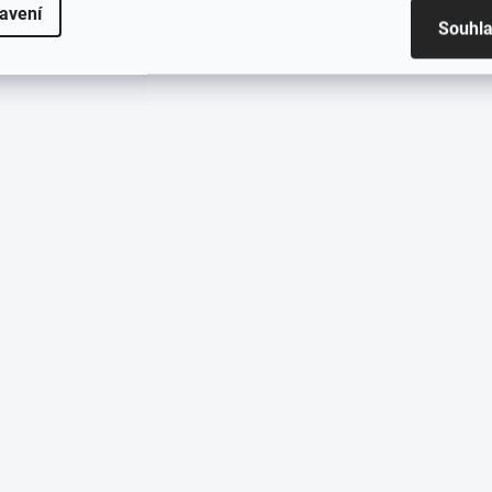
avení
Souhl