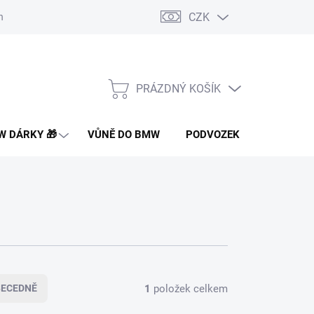
CZK
nakupovat
Doprava a platba
Montáž a instalace dílů
Často 
PRÁZDNÝ KOŠÍK
NÁKUPNÍ
KOŠÍK
 DÁRKY 🎁
VŮNĚ DO BMW
PODVOZEK PRO BMW
1
položek celkem
BECEDNĚ