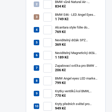
BMW vůně Natural Air -
startovní balíček
834 Kč
BMW E46 - LED Angel Eyes
kroužky UHP Cotton Mléčné
1 749 Kč
131mm 146mm - halogen
Alcantara style fólie do
interiéru 140x50cm černá
769 Kč
Neviditelný držák SPZ
Transparent pro 2 značky -
369 Kč
PlexiClick 110 mm
Neviditelný Magnetický držák
SPZ pro 2 značky - REVOKE
1 189 Kč
Zapalovací svíčka pro BMW -
NGK 3199 BKR6EQUP
206 Kč
BMW Angel eyes LED markery
10W 6000K
799 Kč
Krytky ventilků kol BMW,
čepičky
770 Kč
Kryty předních světel pro
BMW 3 E46 (2001-2005)
949 Kč