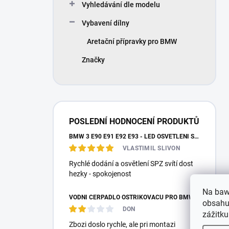
Vyhledávání dle modelu
Vybavení dílny
Aretační přípravky pro BMW
Značky
POSLEDNÍ HODNOCENÍ PRODUKTŮ
BMW 3 E90 E91 E92 E93 - LED OSVĚTLENÍ SPZ
VLASTIMIL SLIVON
Rychlé dodání a osvětlení SPZ svítí dost
hezky - spokojenost
Na baw
VODNÍ ČERPADLO OSTŘIKOVAČŮ PRO BMW E87 E36 E46 E90 E39 E60 E38 E65 E53 E83 F10 F25 F26 MEYLE
obsahu,
DON
zážitku
Zbozi doslo rychle, ale pri montazi