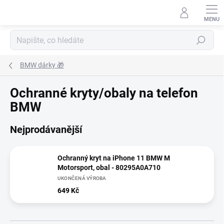
Přejít
na
obsah
Hledat
BMW dárky 🎁
Ochranné kryty/obaly na telefon
BMW
Nejprodávanější
Ochranný kryt na iPhone 11 BMW M
Motorsport, obal - 80295A0A710
UKONČENÁ VÝROBA
649 Kč