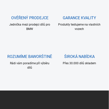
á
d
a
c
OVĚŘENÝ PRODEJCE
GARANCE KVALITY
í
Jednička mezi prodejci dílů pro
p
Produkty testujeme na vlastních
BMW
vozech
r
v
k
y
v
ý
ROZUMÍME BAWORŠTINĚ
ŠIROKÁ NABÍDKA
p
i
Rádi vám poradíme při výběru
Přes 30.000 dílů skladem
s
dílů
u
Z
á
p