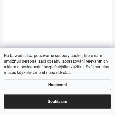
Na bawodeal.cz používáme soubory cookie, které nám
SKLADEM, HNED ODESÍLÁME
umožňují personalizaci obsahu, zobrazování relevantních
Plechová cedule na zeď BMW Evoluce řady 3 -
reklam a poskytování bezpečnějšího zážitku. Svůj souhlas
40x30 cm
můžeš kdykoliv změnit nebo odvolat.
799 Kč
Do košíku
Nastavení
Plechová cedule s motivem evoluce BMW ŘADY 3
Souhlasím