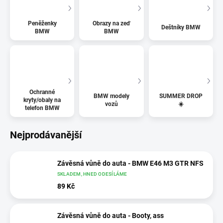
Peněženky
Obrazy na zeď
Deštníky BMW
BMW
BMW
Ochranné
BMW modely
SUMMER DROP
kryty/obaly na
vozů
☀️
telefon BMW
Nejprodávanější
Závěsná vůně do auta - BMW E46 M3 GTR NFS
SKLADEM, HNED ODESÍLÁME
89 Kč
Závěsná vůně do auta - Booty, ass