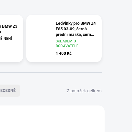
Ledvinky pro BMW Z4
ro BMW Z3
E85 03-09, černá
m
přední maska, černé
Ě NENÍ
matné
SKLADEM U
DODAVATELE
1 400 Kč
7
položek celkem
BECEDNĚ