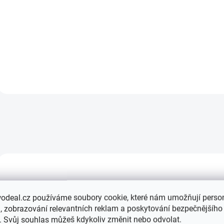
Ledvinky BMW Z4 E89 M-
Ledvinky BMW Z4 E89 
performance černé, levá
performance černé, pr
51712150253 - originální díl
51712150252 - origináln
BMW
BMW
ORIGINÁLNÍ DÍL
odeal.cz používáme soubory cookie, které nám umožňují person
 zobrazování relevantních reklam a poskytování bezpečnějšího
. Svůj souhlas můžeš kdykoliv změnit nebo odvolat.