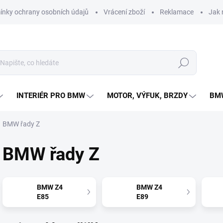
nky ochrany osobních údajů
Vrácení zboží
Reklamace
Jak 
Hledat
INTERIÉR PRO BMW
MOTOR, VÝFUK, BRZDY
BMW
BMW řady Z
BMW řady Z
BMW Z4
BMW Z4
E85
E89