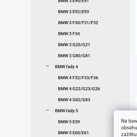
BMW 3 E90/E91
BMW 3 E92/E93
BMW 3 F30/F31/F32
BMW 3 F34
BMW 3 G20/G21
BMW 3 G80/G81
BMW řady 4
BMW 4 F32/F33/F36
BMW 4 G22/G23/G26
BMW 4 G82/G83
BMW řady 5
Na baw
BMW 5 E39
obsahu,
BMW 5 E60/E61
zážitku