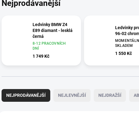
Nejprodávanější
Ledvinky BMW Z4
Ledvinky p
E89 diamant - lesklá
96-02 chro
černá
MOMENTÁLN
8-12 PRACOVNÍCH
SKLADEM
DNÍ
1 550 Kč
1 749 Kč
Ř
a
NEJPRODÁVANĚJŠÍ
NEJLEVNĚJŠÍ
NEJDRAŽŠÍ
A
z
e
n
V
í
ý
p
p
r
i