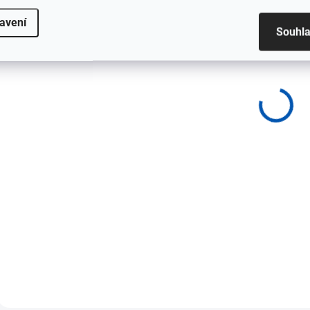
avení
Souhl
2-5 PRACOVNÍCH DNÍ
Ledvinky BMW Z4 G29
černé lesklé, levá
51138091295 -
originální díl BMW
2 971 Kč
Detail
Ledvinky BMW Z4 G29 černé
lesklé, levá 51138091295 -
originální díl BMW