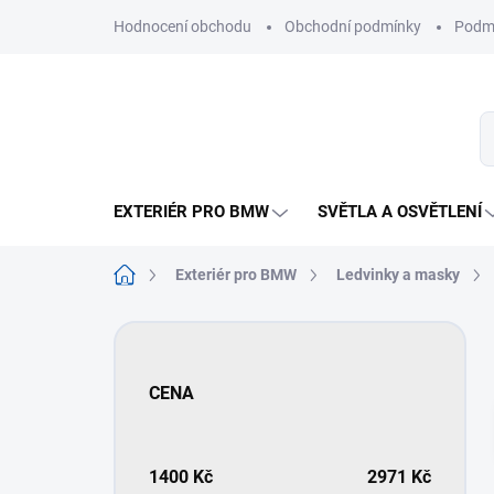
Přejít
Hodnocení obchodu
Obchodní podmínky
Podmí
na
obsah
EXTERIÉR PRO BMW
SVĚTLA A OSVĚTLENÍ
Domů
Exteriér pro BMW
Ledvinky a masky
P
o
s
CENA
t
r
a
n
1400
Kč
2971
Kč