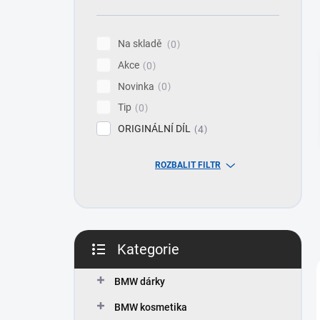
n
í
p
Na skladě
0
a
Akce
n
0
e
Novinka
0
l
Tip
0
ORIGINÁLNÍ DÍL
4
ROZBALIT FILTR
Kategorie
Přeskočit
kategorie
BMW dárky
BMW kosmetika