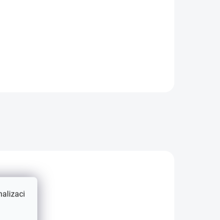
M-
Ledvinky BMW Z4 G29 černé
avá
lesklé, pravá 51138091296 -
í díl
originální díl BMW
alizaci