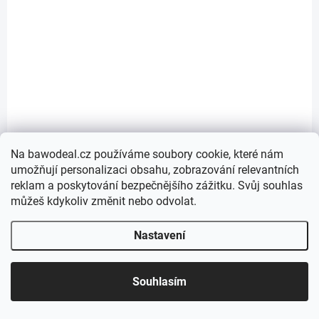
SKLADEM U DODAVATELE
Blinkry boční LED dynamické BMW E38 kouřové
Na bawodeal.cz používáme soubory cookie, které nám
umožňují personalizaci obsahu, zobrazování relevantních
403 Kč
Do košíku
reklam a poskytování bezpečnějšího zážitku. Svůj souhlas
můžeš kdykoliv změnit nebo odvolat.
Blinkry boční LED dynamické BMW E38 kouřové
Nastavení
Souhlasím