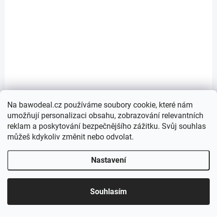
SKLADEM, HNED ODESÍLÁME
Krátká klíčenka - Air Ride
85 Kč
Do košíku
Krátká klíčenka - Air Ride
Na bawodeal.cz používáme soubory cookie, které nám
umožňují personalizaci obsahu, zobrazování relevantních
reklam a poskytování bezpečnějšího zážitku. Svůj souhlas
můžeš kdykoliv změnit nebo odvolat.
Nastavení
Souhlasím