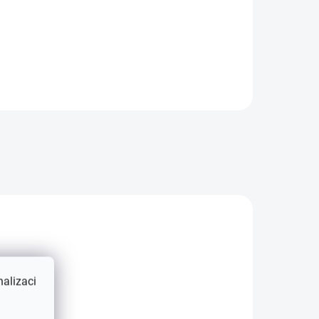
brio
pro BMW E46 coupe/cabrio
69428
99-03 levá - 61677066843
ORIGINÁLNÍ DÍL
alizaci