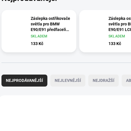
Záslepka ostřikovače
Záslepka os
světla pro BMW
světla pro
E90/E91 předfacelift
E90/E91 LCI 
levá - 61678031307
616772112
SKLADEM
SKLADEM
133 Kč
133 Kč
Ř
a
NEJPRODÁVANĚJŠÍ
NEJLEVNĚJŠÍ
NEJDRAŽŠÍ
A
z
e
n
V
í
ý
p
p
r
i
o
s
d
p