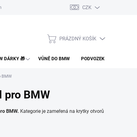
CZK
nakupovat
Doprava a platba
Montáž a instalace dílů
Často 
PRÁZDNÝ KOŠÍK
NÁKUPNÍ
KOŠÍK
 DÁRKY 🎁
VŮNĚ DO BMW
PODVOZEK PRO BMW
ro BMW
el pro BMW
 pro BMW.
Kategorie je zameřená na krytky otvorů