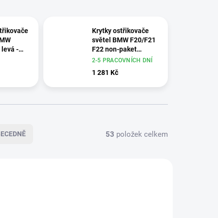
třikovače
Krytky ostřikovače
 BMW
světel BMW F20/F21
levá -
F22 non-paket
09
51117297981 -
2-5 PRACOVNÍCH DNÍ
originální díl BMW
1 281 Kč
53
položek celkem
BECEDNĚ
ORIGINÁLNÍ DÍL