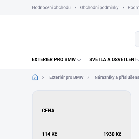
Přejít
Hodnocení obchodu
Obchodní podmínky
Podmí
na
obsah
EXTERIÉR PRO BMW
SVĚTLA A OSVĚTLENÍ
Domů
Exteriér pro BMW
Nárazníky a příslušens
P
o
s
CENA
t
r
a
n
114
Kč
1930
Kč