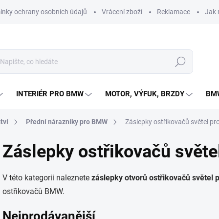
nky ochrany osobních údajů
Vrácení zboží
Reklamace
Jak 
Hledat
INTERIÉR PRO BMW
MOTOR, VÝFUK, BRZDY
BMW
tví
Přední nárazníky pro BMW
Záslepky ostřikovačů světel p
Záslepky ostřikovačů svět
V této kategorii naleznete
záslepky otvorů ostřikovačů světel
ostřikovačů BMW.
Nejprodávanější