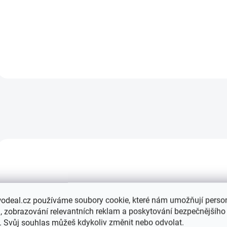
pro BMW E46 coupe/cabrio
pro BMW E46 coupe/ca
04-06 levá - 61677069427
04-06 pravá - 616770
ORIGINÁLNÍ DÍL
ORIGINÁLNÍ DÍL
odeal.cz používáme soubory cookie, které nám umožňují person
 zobrazování relevantních reklam a poskytování bezpečnějšího
. Svůj souhlas můžeš kdykoliv změnit nebo odvolat.