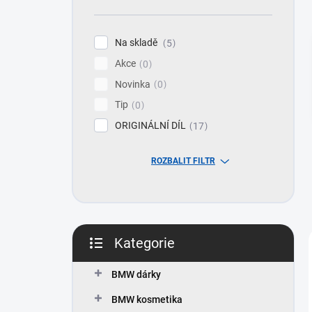
n
í
p
Na skladě
5
a
Akce
n
0
e
Novinka
0
l
Tip
0
ORIGINÁLNÍ DÍL
17
ROZBALIT FILTR
Kategorie
Přeskočit
kategorie
BMW dárky
BMW kosmetika