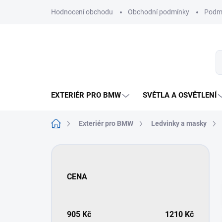
Přejít
Hodnocení obchodu
Obchodní podmínky
Podmí
na
obsah
EXTERIÉR PRO BMW
SVĚTLA A OSVĚTLENÍ
Domů
Exteriér pro BMW
Ledvinky a masky
P
o
s
CENA
t
r
a
n
905
Kč
1210
Kč