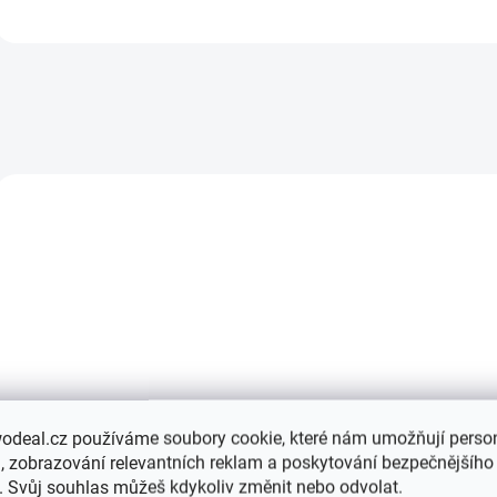
odeal.cz používáme soubory cookie, které nám umožňují person
OČEKÁVÁME NASKLADNĚNÍ
 zobrazování relevantních reklam a poskytování bezpečnějšího
Ledvinky pro BMW E36
. Svůj souhlas můžeš kdykoliv změnit nebo odvolat.