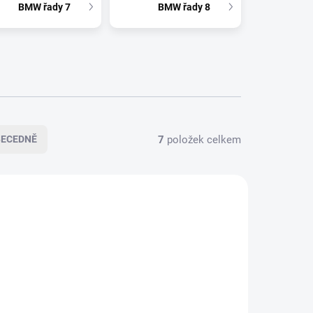
BMW řady 7
BMW řady 8
7
položek celkem
BECEDNĚ