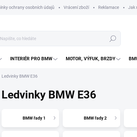
nky ochrany osobních údajů
Vrácení zboží
Reklamace
Jak 
Hledat
INTERIÉR PRO BMW
MOTOR, VÝFUK, BRZDY
BMW
Ledvinky BMW E36
Ledvinky BMW E36
BMW řady 1
BMW řady 2