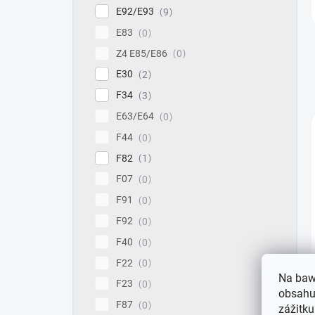
E92/E93
9
E83
0
Z4 E85/E86
0
E30
2
F34
3
E63/E64
0
F44
0
F82
1
F07
0
F91
0
F92
0
F40
0
F22
0
Na baw
F23
0
obsahu,
F87
0
zážitku