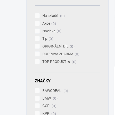
n
í
p
Na skladě
0
a
Akce
n
0
e
Novinka
0
l
Tip
0
ORIGINÁLNÍ DÍL
0
DOPRAVA ZDARMA
0
TOP PRODUKT 🔥
0
ZNAČKY
BAWODEAL
0
BMW
0
GCP
0
KPP
0