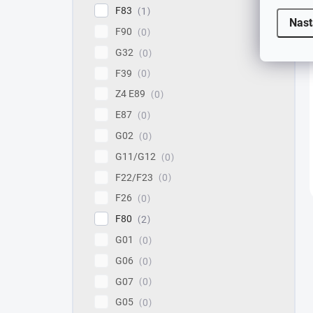
F83
1
Nast
F90
0
G32
0
F39
0
Z4 E89
0
E87
0
G02
0
G11/G12
0
F22/F23
0
F26
0
F80
2
G01
0
G06
0
G07
0
G05
0