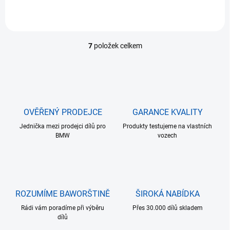
7
položek celkem
O
v
l
á
d
a
c
OVĚŘENÝ PRODEJCE
GARANCE KVALITY
í
Jednička mezi prodejci dílů pro
p
Produkty testujeme na vlastních
BMW
vozech
r
v
k
y
v
ý
ROZUMÍME BAWORŠTINĚ
ŠIROKÁ NABÍDKA
p
i
Rádi vám poradíme při výběru
Přes 30.000 dílů skladem
s
dílů
u