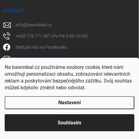
KONTAKT
info
@
bawodeal.cz
+420 776 771 467 (Po-Pá 9:00-16:00)
Sledujte nás na Facebooku
bawodealcz
Na bawodeal.cz používáme soubory cookie, které nám
@bawodealcz
umožňují personalizaci obsahu, zobrazování relevantních
reklam a poskytování bezpečnějšího zážitku. Svůj souhlas
můžeš kdykoliv změnit nebo odvolat.
Nastavení
Copyright 2026
BAWODEAL.cz
. Všechna práva vyhrazena.
Souhlasím
Vytvořil Shoptet