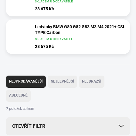
SKLADEM U DODAVATELE
28 675 Kč
Ledvinky BMW G80 G82 G83 M3 M4 2021+ CSL
TYPE Carbon
SKLADEM U DODAVATELE
28 675 Kč
Ř
a
NEJPRODÁVANĚJŠÍ
NEJLEVNĚJŠÍ
NEJDRAŽŠÍ
z
e
ABECEDNĚ
n
í
7
položek celkem
p
r
OTEVŘÍT FILTR
o
d