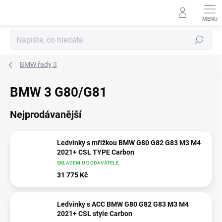
Přejít
na
obsah
Hledat
BMW řady 3
BMW 3 G80/G81
Nejprodávanější
Ledvinky s mřížkou BMW G80 G82 G83 M3 M4
2021+ CSL TYPE Carbon
SKLADEM U DODAVATELE
31 775 Kč
Ledvinky s ACC BMW G80 G82 G83 M3 M4
2021+ CSL style Carbon