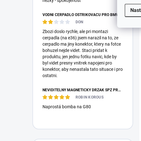
hezky - spokojenost
Nast
VODNÍ ČERPADLO OSTŘIKOVAČŮ PRO BMW E87 E36 E46 E90 E39 E60 E38 E65 E53 E83 F10 F25 F26 MEYLE
DON
Zbozi doslo rychle, ale pri montazi
cerpadla (na e36) jsem narazil na to, ze
cerpadlo ma jiny konektor, ktery na fotce
bohuzel nejde videt. Staci pridat k
produktu, jen jednu fotku navic, kde by
byl videt presny vnitrek napojeni pro
konektor, aby nenastala tato situace i pro
ostatni.
NEVIDITELNÝ MAGNETICKÝ DRŽÁK SPZ PRO 2 ZNAČKY - REVOKE
ROBIN KOROUS
Naprostá bomba na G80