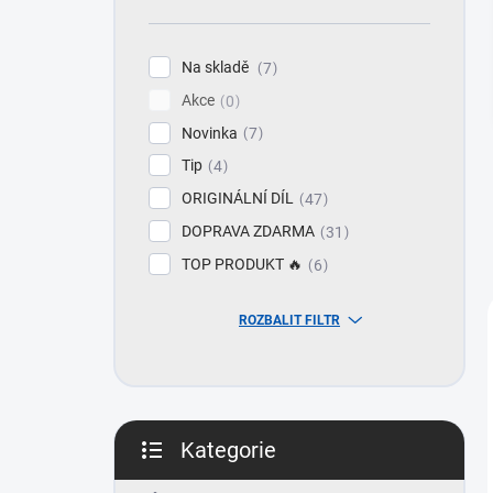
n
í
p
Na skladě
7
a
Akce
n
0
e
Novinka
7
l
Tip
4
ORIGINÁLNÍ DÍL
47
DOPRAVA ZDARMA
31
TOP PRODUKT 🔥
6
ROZBALIT FILTR
Kategorie
Přeskočit
kategorie