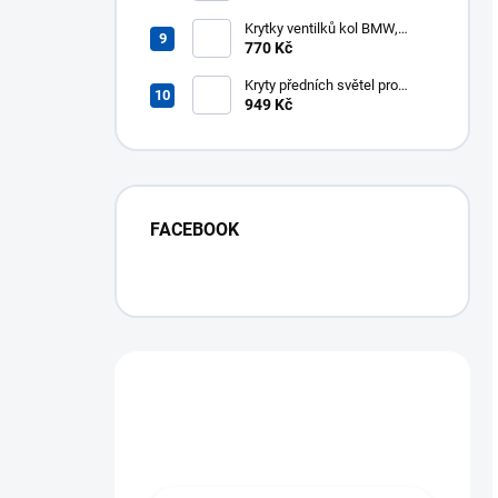
Krytky ventilků kol BMW,
čepičky
770 Kč
Kryty předních světel pro
BMW 3 E46 (2001-2005)
949 Kč
Facelift
FACEBOOK
Máte otázku?
Obráťte se na nás.