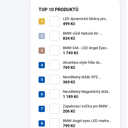
TOP 10 PRODUKTŮ
LED dynamické blinkry pro
BMW E90/E91/E92 05-11,
499 Kč
kouřové blikače, zatmavené
BMW vůně Natural Air -
startovní balíček
834 Kč
BMW E46 - LED Angel Eyes
kroužky UHP Cotton Mléčné
1 749 Kč
131mm 146mm - halogen
Alcantara style fólie do
interiéru 140x50cm černá
769 Kč
Neviditelný držák SPZ
Transparent pro 2 značky -
369 Kč
PlexiClick 110 mm
Neviditelný Magnetický držák
SPZ pro 2 značky - REVOKE
1 189 Kč
Zapalovací svíčka pro BMW -
NGK 3199 BKR6EQUP
206 Kč
BMW Angel eyes LED markery
10W 6000K
799 Kč