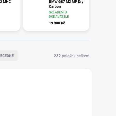
2 MHC
BMW G87 M2 MP Dry
Carbon
SKLADEM U
E
DODAVATELE
19 900 Kč
232
položek celkem
BECEDNĚ
DOPRAVA ZDARMA