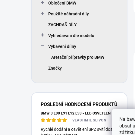
Oblečení BMW
Použité náhradní díly
ZACHRAŇ DÍLY
Vyhledávání dle modelu
Vybavení dílny
Aretační přípravky pro BMW
Značky
POSLEDNÍ HODNOCENÍ PRODUKTŮ
BMW 3 E90 E91 E92 E93 - LED OSVĚTLENÍ SPZ
Na baw
VLASTIMIL SLIVON
obsahu,
Rychlé dodání a osvětlení SPZ svítí dost
zážitku