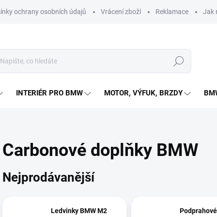
nky ochrany osobních údajů
Vrácení zboží
Reklamace
Jak 
Hledat
INTERIÉR PRO BMW
MOTOR, VÝFUK, BRZDY
BMW
Carbonové doplňky BMW
Nejprodávanější
Ledvinky BMW M2
Podprahové 