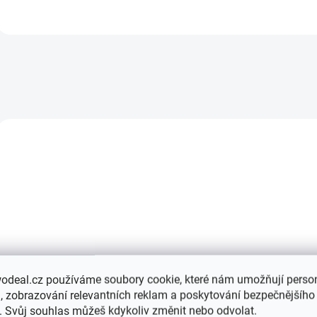
NOVINKA
NOVINKA
DOPRAVA ZDARMA
DOPRAVA ZDARMA
odeal.cz používáme soubory cookie, které nám umožňují person
SKLADEM U DODAVATELE
SKLADEM U DOD
 zobrazování relevantních reklam a poskytování bezpečnějšího
Difuzor nárazníku
Difuzor nárazník
. Svůj souhlas můžeš kdykoliv změnit nebo odvolat.
BMW G87 M2 MP Dry
BMW G87 M2 MH