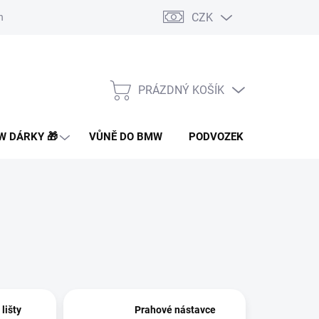
CZK
nakupovat
Doprava a platba
Montáž a instalace dílů
Často 
PRÁZDNÝ KOŠÍK
NÁKUPNÍ
KOŠÍK
 DÁRKY 🎁
VŮNĚ DO BMW
PODVOZEK PRO BMW
lišty
Prahové nástavce