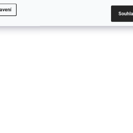
Carbon
Carbon
avení
Souhl
24 290 Kč
25 290 Kč
Do košíku
D
Difuzor nárazníku BMW G87
Difuzor nárazníku BM
M2 MP Dry Carbon
M2 MHC Dry Carbon
NOVINKA
DOPRAVA ZDARMA
DOPRAVA ZDARMA