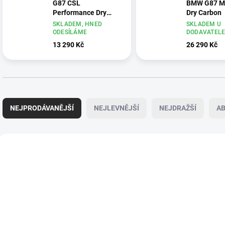
G87 CSL
BMW G87 M
Performance Dry
Dry Carbon
Carbon - vybalené
SKLADEM, HNED
SKLADEM U
ODESÍLÁME
DODAVATEL
13 290 Kč
26 290 Kč
Ř
a
NEJPRODÁVANĚJŠÍ
NEJLEVNĚJŠÍ
NEJDRAŽŠÍ
A
z
e
n
V
í
ý
TIP
DOPRAVA ZDARMA
p
p
r
i
o
s
d
p
u
r
k
o