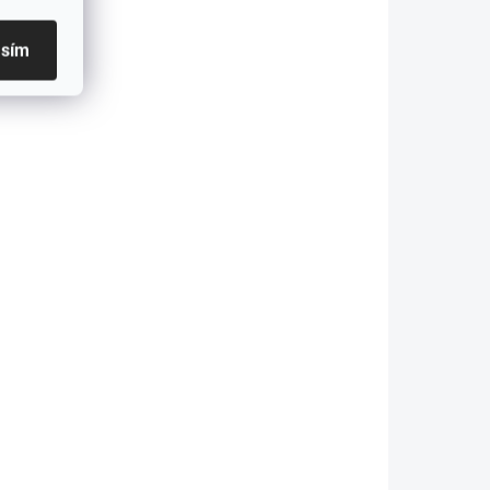
Carbon
asím
19 690 Kč
etail
Detail
W G87
Ledvinky BMW M2 G87 CSL
Performance Dry Carbon
DOPRAVA ZDARMA