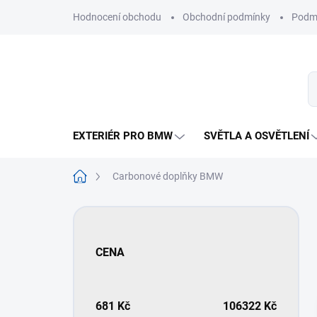
Přejít
Hodnocení obchodu
Obchodní podmínky
Podmí
na
obsah
EXTERIÉR PRO BMW
SVĚTLA A OSVĚTLENÍ
Domů
Carbonové doplňky BMW
P
o
s
CENA
t
r
a
n
681
Kč
106322
Kč