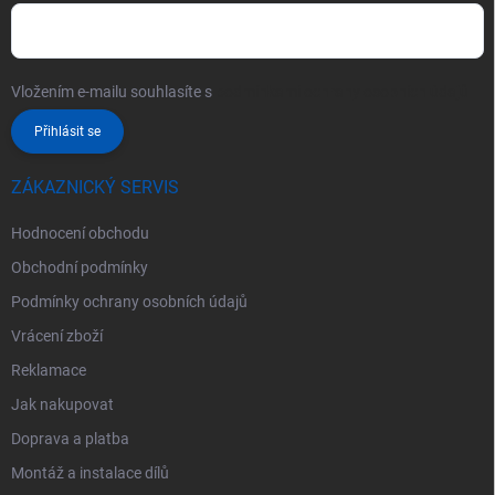
Vložením e-mailu souhlasíte s
podmínkami ochrany osobních údajů
Přihlásit se
ZÁKAZNICKÝ SERVIS
Hodnocení obchodu
Obchodní podmínky
Podmínky ochrany osobních údajů
Vrácení zboží
Reklamace
Jak nakupovat
Doprava a platba
Montáž a instalace dílů