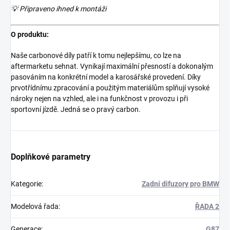
💡 Připraveno ihned k montáži
O produktu:
Naše carbonové díly patří k tomu nejlepšímu, co lze na
aftermarketu sehnat. Vynikají maximální přesností a dokonalým
pasováním na konkrétní model a karosářské provedení. Díky
prvotřídnímu zpracování a použitým materiálům splňují vysoké
nároky nejen na vzhled, ale i na funkčnost v provozu i při
sportovní jízdě. Jedná se o pravý carbon.
Doplňkové parametry
Kategorie
:
Zadní difuzory pro BMW
Modelová řada
:
ŘADA 2
Generace
:
G87