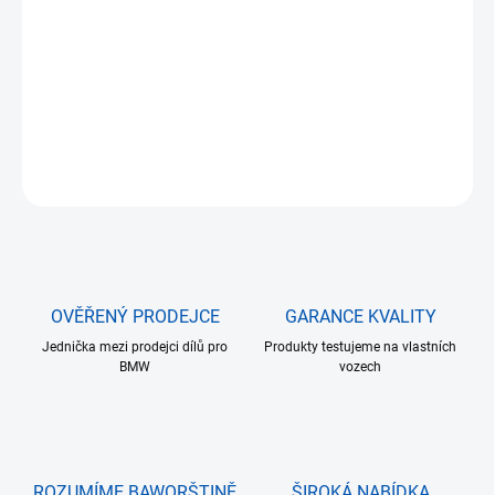
−
+
Přidat do košíku
Lišty nárazníku BMW G87 M2 MP Dry Carbon
DETAILNÍ INFORMACE
ZEPTAT SE
HLÍDAT
OVĚŘENÝ PRODEJCE
GARANCE KVALITY
Jednička mezi prodejci dílů pro
Produkty testujeme na vlastních
BMW
vozech
ROZUMÍME BAWORŠTINĚ
ŠIROKÁ NABÍDKA