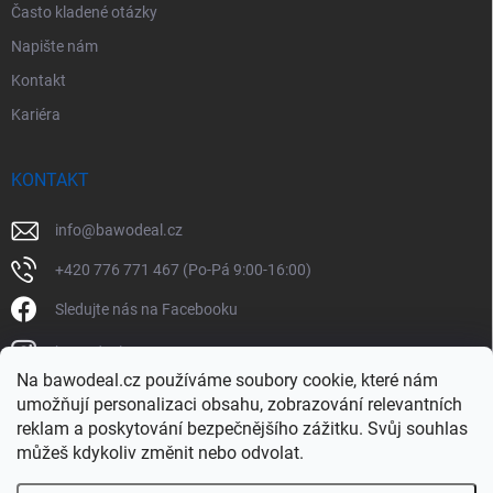
Často kladené otázky
Napište nám
Kontakt
Kariéra
KONTAKT
info
@
bawodeal.cz
+420 776 771 467 (Po-Pá 9:00-16:00)
Sledujte nás na Facebooku
bawodealcz
Na bawodeal.cz používáme soubory cookie, které nám
@bawodealcz
umožňují personalizaci obsahu, zobrazování relevantních
reklam a poskytování bezpečnějšího zážitku. Svůj souhlas
můžeš kdykoliv změnit nebo odvolat.