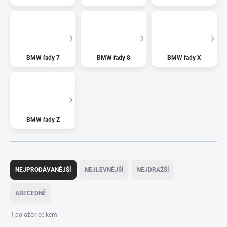
BMW řady 7
BMW řady 8
BMW řady X
BMW řady Z
Ř
a
NEJPRODÁVANĚJŠÍ
NEJLEVNĚJŠÍ
NEJDRAŽŠÍ
z
e
ABECEDNĚ
n
í
1
položek celkem
p