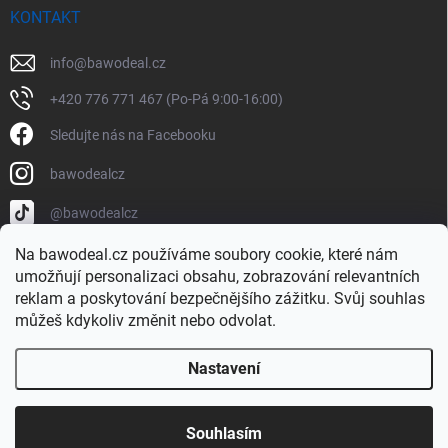
KONTAKT
info
@
bawodeal.cz
+420 776 771 467 (Po-Pá 9:00-16:00)
Sledujte nás na Facebooku
bawodealcz
@bawodealcz
Na bawodeal.cz používáme soubory cookie, které nám
umožňují personalizaci obsahu, zobrazování relevantních
reklam a poskytování bezpečnějšího zážitku. Svůj souhlas
můžeš kdykoliv změnit nebo odvolat.
Nastavení
Copyright 2026
BAWODEAL.cz
. Všechna práva vyhrazena.
Vytvořil Shoptet
Souhlasím