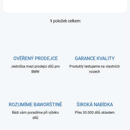
1
položek celkem
O
v
l
á
d
a
c
OVĚŘENÝ PRODEJCE
GARANCE KVALITY
í
Jednička mezi prodejci dílů pro
p
Produkty testujeme na vlastních
BMW
vozech
r
v
k
y
v
ý
ROZUMÍME BAWORŠTINĚ
ŠIROKÁ NABÍDKA
p
i
Rádi vám poradíme při výběru
Přes 30.000 dílů skladem
s
dílů
u