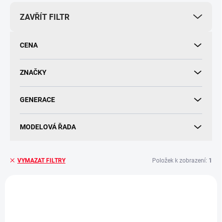
r
ZAVŘÍT FILTR
o
d
u
CENA
k
t
ů
ZNAČKY
GENERACE
MODELOVÁ ŘADA
Položek k zobrazení:
1
VYMAZAT FILTRY
V
ý
ORIGINÁLNÍ DÍL
p
i