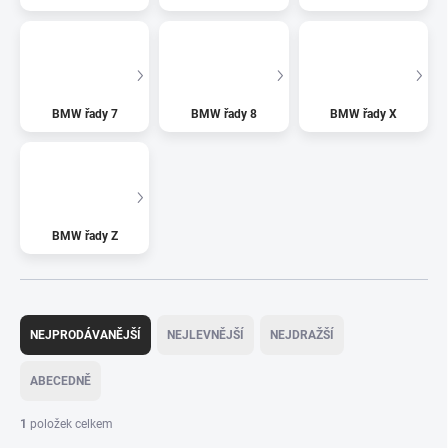
BMW řady 7
BMW řady 8
BMW řady X
BMW řady Z
Ř
a
NEJPRODÁVANĚJŠÍ
NEJLEVNĚJŠÍ
NEJDRAŽŠÍ
z
e
ABECEDNĚ
n
í
1
položek celkem
p