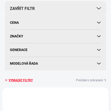
r
ZAVŘÍT FILTR
o
d
u
CENA
k
t
ů
ZNAČKY
GENERACE
MODELOVÁ ŘADA
Položek k zobrazení:
1
VYMAZAT FILTRY
V
ý
ORIGINÁLNÍ DÍL
p
i