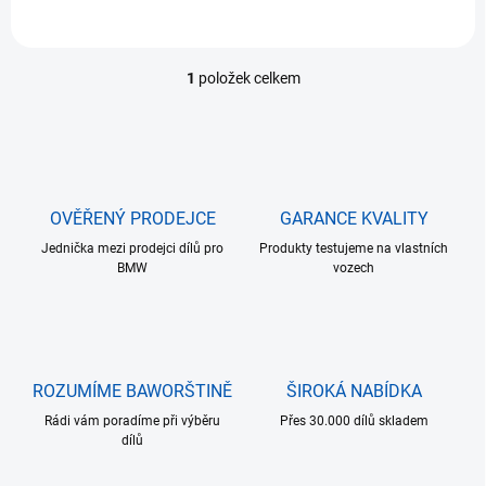
1
položek celkem
O
v
l
á
d
a
c
OVĚŘENÝ PRODEJCE
GARANCE KVALITY
í
Jednička mezi prodejci dílů pro
p
Produkty testujeme na vlastních
BMW
vozech
r
v
k
y
v
ý
ROZUMÍME BAWORŠTINĚ
ŠIROKÁ NABÍDKA
p
i
Rádi vám poradíme při výběru
Přes 30.000 dílů skladem
s
dílů
u