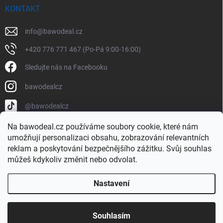
KONTAKT
info
@
bawodeal.cz
+420 776 771 467 (Po-Pá 9:00-16:00)
Sledujte nás na Facebooku
bawodealcz
@bawodealcz
Na bawodeal.cz používáme soubory cookie, které nám
umožňují personalizaci obsahu, zobrazování relevantních
reklam a poskytování bezpečnějšího zážitku. Svůj souhlas
můžeš kdykoliv změnit nebo odvolat.
Nastavení
Copyright 2026
BAWODEAL.cz
. Všechna práva vyhrazena.
Vytvořil Shoptet
Souhlasím