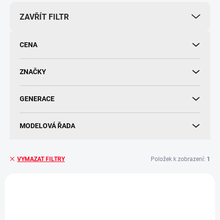
r
ZAVŘÍT FILTR
o
d
u
CENA
k
t
ů
ZNAČKY
GENERACE
MODELOVÁ ŘADA
Položek k zobrazení:
1
VYMAZAT FILTRY
V
ý
ORIGINÁLNÍ DÍL
p
i