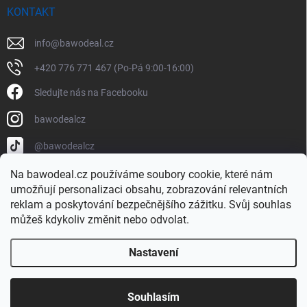
KONTAKT
info
@
bawodeal.cz
+420 776 771 467 (Po-Pá 9:00-16:00)
Sledujte nás na Facebooku
bawodealcz
@bawodealcz
Na bawodeal.cz používáme soubory cookie, které nám
umožňují personalizaci obsahu, zobrazování relevantních
reklam a poskytování bezpečnějšího zážitku. Svůj souhlas
můžeš kdykoliv změnit nebo odvolat.
Nastavení
Copyright 2026
BAWODEAL.cz
. Všechna práva vyhrazena.
Vytvořil Shoptet
Souhlasím