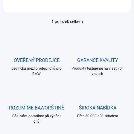
1
položek celkem
O
v
l
á
d
a
c
OVĚŘENÝ PRODEJCE
GARANCE KVALITY
í
Jednička mezi prodejci dílů pro
p
Produkty testujeme na vlastních
BMW
vozech
r
v
k
y
v
ý
ROZUMÍME BAWORŠTINĚ
ŠIROKÁ NABÍDKA
p
i
Rádi vám poradíme při výběru
Přes 30.000 dílů skladem
s
dílů
u