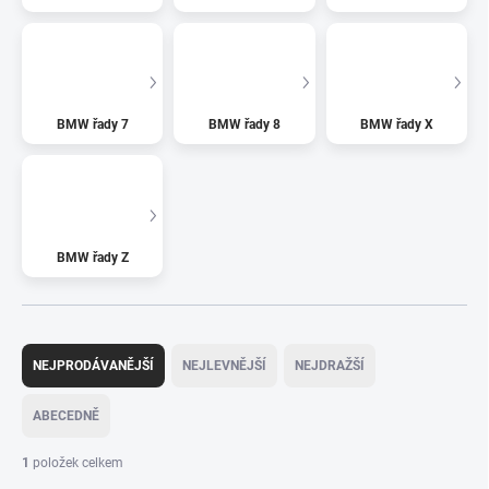
BMW řady 7
BMW řady 8
BMW řady X
BMW řady Z
Ř
a
NEJPRODÁVANĚJŠÍ
NEJLEVNĚJŠÍ
NEJDRAŽŠÍ
z
e
ABECEDNĚ
n
í
1
položek celkem
p