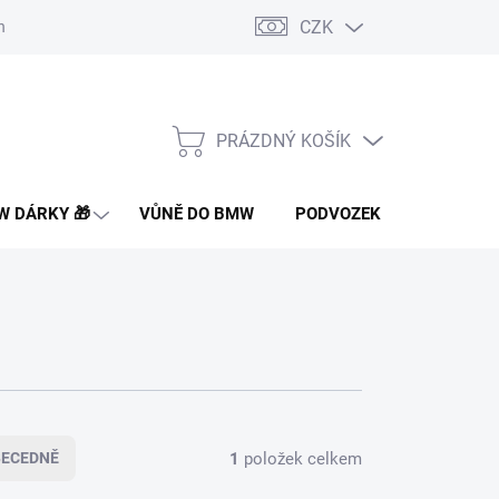
CZK
nakupovat
Doprava a platba
Montáž a instalace dílů
Často 
PRÁZDNÝ KOŠÍK
NÁKUPNÍ
KOŠÍK
 DÁRKY 🎁
VŮNĚ DO BMW
PODVOZEK PRO BMW
1
položek celkem
BECEDNĚ