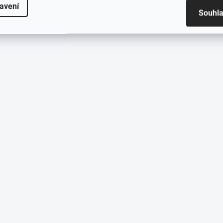
avení
Souhl