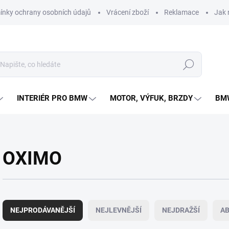
nky ochrany osobních údajů
Vrácení zboží
Reklamace
Jak 
Hledat
INTERIÉR PRO BMW
MOTOR, VÝFUK, BRZDY
BMW
OXIMO
Ř
a
NEJPRODÁVANĚJŠÍ
NEJLEVNĚJŠÍ
NEJDRAŽŠÍ
A
z
e