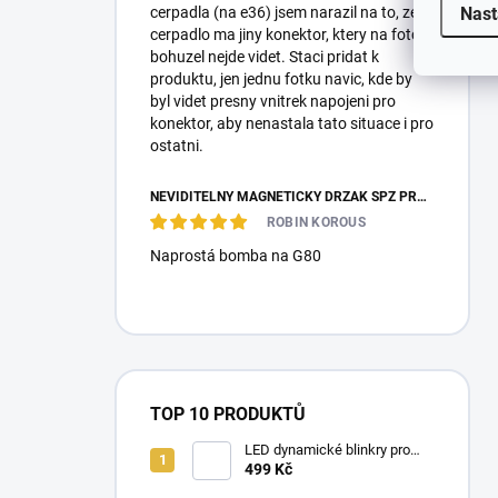
Nast
cerpadla (na e36) jsem narazil na to, ze
cerpadlo ma jiny konektor, ktery na fotce
bohuzel nejde videt. Staci pridat k
produktu, jen jednu fotku navic, kde by
byl videt presny vnitrek napojeni pro
konektor, aby nenastala tato situace i pro
ostatni.
NEVIDITELNÝ MAGNETICKÝ DRŽÁK SPZ PRO 2 ZNAČKY - REVOKE
ROBIN KOROUS
Naprostá bomba na G80
TOP 10 PRODUKTŮ
LED dynamické blinkry pro
BMW E90/E91/E92 05-11,
499 Kč
kouřové blikače, zatmavené