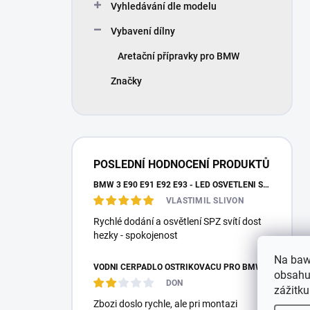
Vyhledávání dle modelu
Vybavení dílny
Aretační přípravky pro BMW
Značky
POSLEDNÍ HODNOCENÍ PRODUKTŮ
BMW 3 E90 E91 E92 E93 - LED OSVĚTLENÍ SPZ
VLASTIMIL SLIVON
Rychlé dodání a osvětlení SPZ svítí dost
hezky - spokojenost
Na baw
VODNÍ ČERPADLO OSTŘIKOVAČŮ PRO BMW E87 E36 E46 E90 E39 E60 E38 E65 E53 E83 F10 F25 F26 MEYLE
obsahu,
DON
zážitku
Zbozi doslo rychle, ale pri montazi