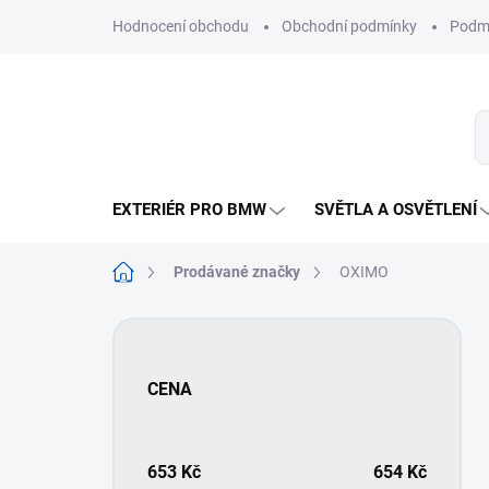
Přejít
Hodnocení obchodu
Obchodní podmínky
Podmí
na
obsah
EXTERIÉR PRO BMW
SVĚTLA A OSVĚTLENÍ
Domů
Prodávané značky
OXIMO
P
o
s
CENA
t
r
a
n
653
Kč
654
Kč