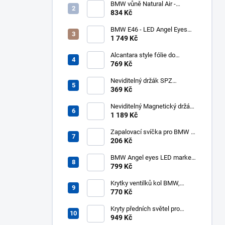
BMW vůně Natural Air -
startovní balíček
834 Kč
BMW E46 - LED Angel Eyes
kroužky UHP Cotton Mléčné
1 749 Kč
131mm 146mm - halogen
Alcantara style fólie do
interiéru 140x50cm černá
769 Kč
Neviditelný držák SPZ
Transparent pro 2 značky -
369 Kč
PlexiClick 110 mm
Neviditelný Magnetický držák
SPZ pro 2 značky - REVOKE
1 189 Kč
Zapalovací svíčka pro BMW -
NGK 3199 BKR6EQUP
206 Kč
BMW Angel eyes LED markery
10W 6000K
799 Kč
Krytky ventilků kol BMW,
čepičky
770 Kč
Kryty předních světel pro
BMW 3 E46 (2001-2005)
949 Kč