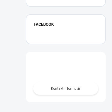
Facelift
FACEBOOK
Máte otázku?
Obráťte se na nás.
Kontaktní formulář