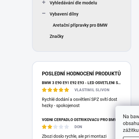
Vyhledávání dle modelu
Vybavení dílny
Aretační přípravky pro BMW
Značky
POSLEDNÍ HODNOCENÍ PRODUKTŮ
BMW 3 E90 E91 E92 E93 - LED OSVĚTLENÍ SPZ
VLASTIMIL SLIVON
Rychlé dodání a osvětlení SPZ svítí dost
hezky - spokojenost
Na baw
VODNÍ ČERPADLO OSTŘIKOVAČŮ PRO BMW E87 E36 E46 E90 E39 E60 E38 E65 E53 E83 F10 F25 F26 MEYLE
obsahu,
DON
zážitku
Zbozi doslo rychle, ale pri montazi