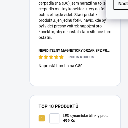
Nast
cerpadla (na e36) jsem narazil na to, ze
cerpadlo ma jiny konektor, ktery na fotce
bohuzel nejde videt. Staci pridat k
produktu, jen jednu fotku navic, kde by
byl videt presny vnitrek napojeni pro
konektor, aby nenastala tato situace i pro
ostatni.
NEVIDITELNÝ MAGNETICKÝ DRŽÁK SPZ PRO 2 ZNAČKY - REVOKE
ROBIN KOROUS
Naprostá bomba na G80
TOP 10 PRODUKTŮ
LED dynamické blinkry pro
BMW E90/E91/E92 05-11,
499 Kč
kouřové blikače, zatmavené