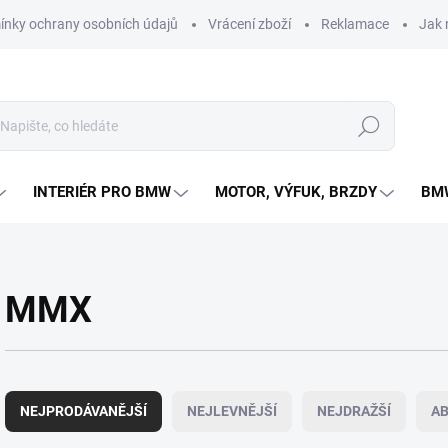
nky ochrany osobních údajů
Vrácení zboží
Reklamace
Jak 
Hledat
INTERIÉR PRO BMW
MOTOR, VÝFUK, BRZDY
BMW
MMX
Ř
a
NEJPRODÁVANĚJŠÍ
NEJLEVNĚJŠÍ
NEJDRAŽŠÍ
A
z
e