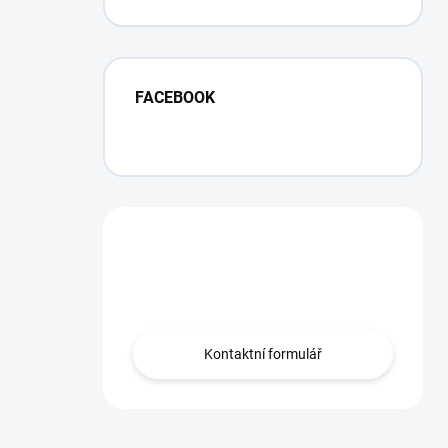
Facelift
FACEBOOK
Máte otázku?
Obráťte se na nás.
Kontaktní formulář