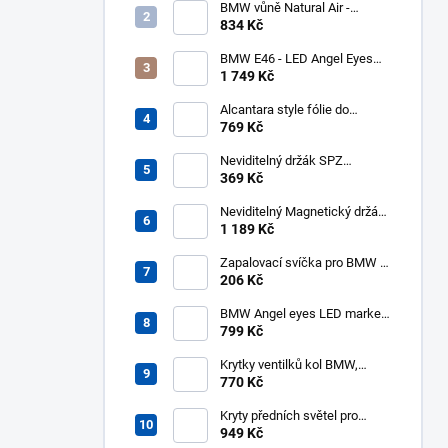
BMW vůně Natural Air -
startovní balíček
834 Kč
BMW E46 - LED Angel Eyes
kroužky UHP Cotton Mléčné
1 749 Kč
131mm 146mm - halogen
Alcantara style fólie do
interiéru 140x50cm černá
769 Kč
Neviditelný držák SPZ
Transparent pro 2 značky -
369 Kč
PlexiClick 110 mm
Neviditelný Magnetický držák
SPZ pro 2 značky - REVOKE
1 189 Kč
Zapalovací svíčka pro BMW -
NGK 3199 BKR6EQUP
206 Kč
BMW Angel eyes LED markery
10W 6000K
799 Kč
Krytky ventilků kol BMW,
čepičky
770 Kč
Kryty předních světel pro
BMW 3 E46 (2001-2005)
949 Kč