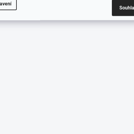
avení
Souhl