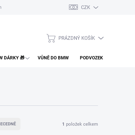
CZK
nakupovat
Doprava a platba
Montáž a instalace dílů
Často 
PRÁZDNÝ KOŠÍK
NÁKUPNÍ
KOŠÍK
 DÁRKY 🎁
VŮNĚ DO BMW
PODVOZEK PRO BMW
1
položek celkem
BECEDNĚ