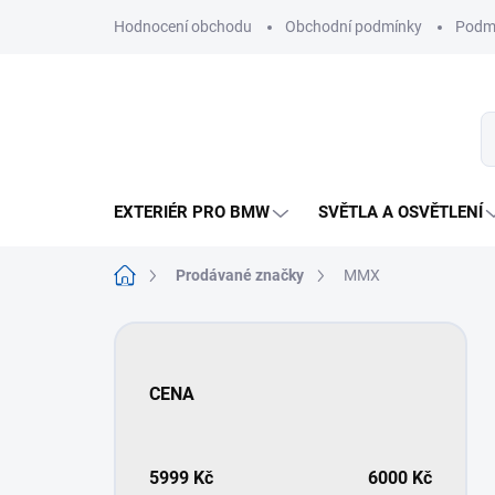
Přejít
Hodnocení obchodu
Obchodní podmínky
Podmí
na
obsah
EXTERIÉR PRO BMW
SVĚTLA A OSVĚTLENÍ
Domů
Prodávané značky
MMX
P
o
s
CENA
t
r
a
n
5999
Kč
6000
Kč