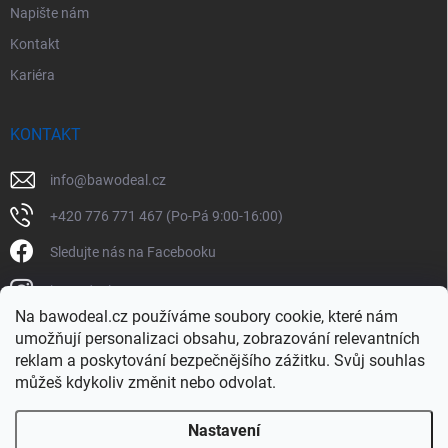
Napište nám
Kontakt
Kariéra
KONTAKT
info
@
bawodeal.cz
+420 776 771 467 (Po-Pá 9:00-16:00)
Sledujte nás na Facebooku
bawodealcz
Na bawodeal.cz používáme soubory cookie, které nám
@bawodealcz
umožňují personalizaci obsahu, zobrazování relevantních
reklam a poskytování bezpečnějšího zážitku. Svůj souhlas
můžeš kdykoliv změnit nebo odvolat.
Nastavení