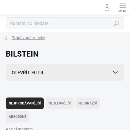
Přejít
na
obsah
Hledat
Prodávané značky
BILSTEIN
OTEVŘÍT FILTR
Ř
a
NEJPRODÁVANĚJŠÍ
NEJLEVNĚJŠÍ
NEJDRAŽŠÍ
z
e
ABECEDNĚ
n
í
4
položek celkem