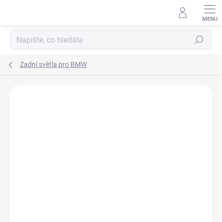
Přejít
na
obsah
Hledat
Zadní světla pro BMW
Podrobnosti hodnocení
Neohodnoceno
ZNAČKA:
KPP