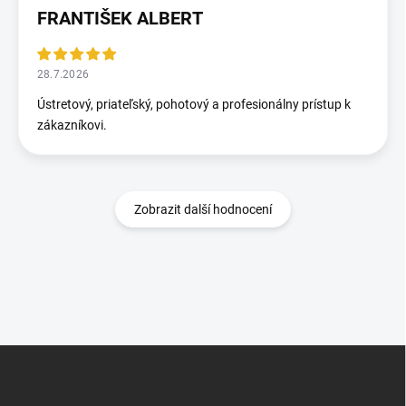
FRANTIŠEK ALBERT
28.7.2026
Ústretový, priateľský, pohotový a profesionálny prístup k
zákazníkovi.
Zobrazit další hodnocení
Z
á
p