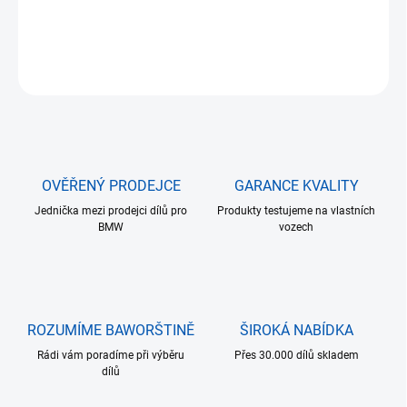
03.2019) černá s dynamickými blinkry
DETAILNÍ INFORMACE
ZEPTAT SE
HLÍDAT
OVĚŘENÝ PRODEJCE
GARANCE KVALITY
Jednička mezi prodejci dílů pro
Produkty testujeme na vlastních
BMW
vozech
ROZUMÍME BAWORŠTINĚ
ŠIROKÁ NABÍDKA
Rádi vám poradíme při výběru
Přes 30.000 dílů skladem
dílů