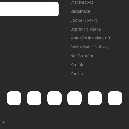
Vrácení zboží
Reklamace
Jak nakupovat
sobních údajů
Doprava a platba
Montáž a instalace dílů
Často kladené otázky
Napište nám
Kontakt
Kariéra
na.