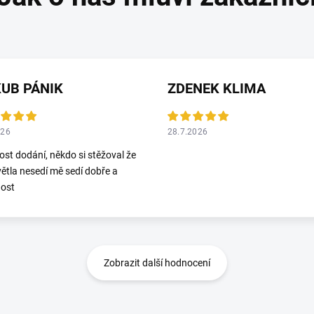
UB PÁNIK
ZDENEK KLIMA
026
28.7.2026
ost dodání, někdo si stěžoval že
ětla nesedí mě sedí dobře a
dost
Zobrazit další hodnocení