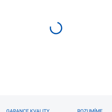
−
+
Záslepka ostřikovače světl
DETAILNÍ INFORMACE
ZEPTAT SE
HLÍDAT
GARANCE KVALITY
ROZUMÍME