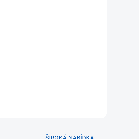
Přidat do košíku
a pro BMW E60/E61 levá - 51117111741
ŠIROKÁ NABÍDKA