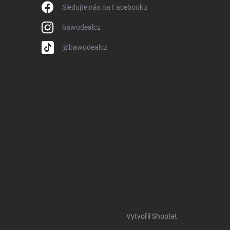
Sledujte nás na Facebooku
bawodealcz
@bawodealcz
Vytvořil Shoptet