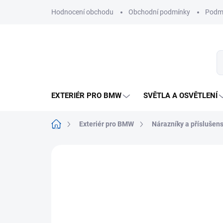
Přejít
Hodnocení obchodu
Obchodní podmínky
Podmí
na
obsah
EXTERIÉR PRO BMW
SVĚTLA A OSVĚTLENÍ
Domů
Exteriér pro BMW
Nárazníky a příslušens
1 hodnocení
Podrobnosti hodnocení
Z