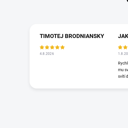
TIMOTEJ BRODNIANSKY
JAK
4.8.2026
1.8.2
Rychl
mu sv
svítí 