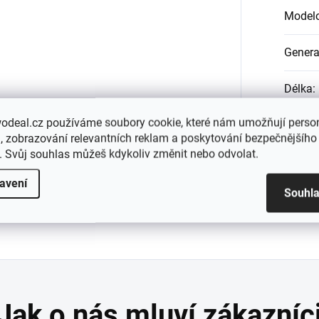
Modelo
Gener
Délka
:
odeal.cz používáme soubory cookie, které nám umožňují person
Výška
:
 zobrazování relevantních reklam a poskytování bezpečnějšího
. Svůj souhlas můžeš kdykoliv změnit nebo odvolat.
Šířka
:
avení
Souhl
OEM k