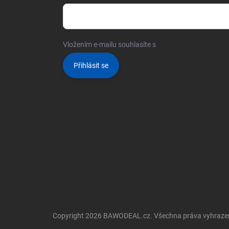
Vložením e-mailu souhlasíte s
podmínkami ochrany o
Přihlásit se
Copyright 2026
BAWODEAL.cz
. Všechna práva vyhraze