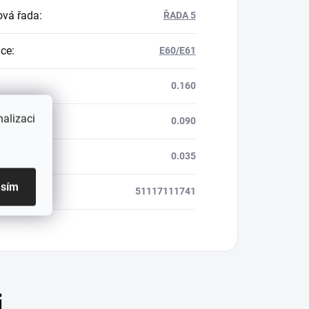
vá řada
:
ŘADA 5
ace
:
E60/E61
0.160
alizaci
0.090
0.035
asím
ód
:
51117111741