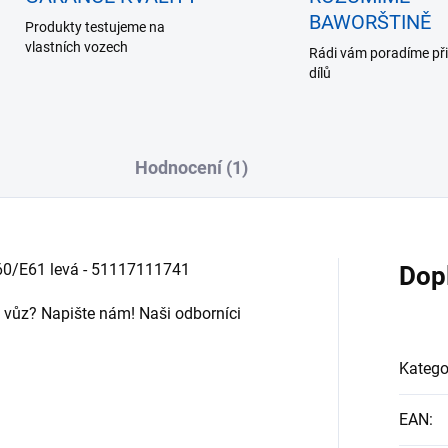
BAWORŠTINĚ
Produkty testujeme na
vlastních vozech
Rádi vám poradíme při
dílů
Hodnocení (1)
60/E61 levá - 51117111741
Dop
áš vůz? Napište nám! Naši odborníci
Katego
EAN
: