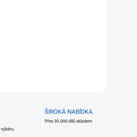
Přidat do košíku
72157203519 -
originální díl BMW
ŠIROKÁ NABÍDKA
Přes 30.000 dílů skladem
 výběru