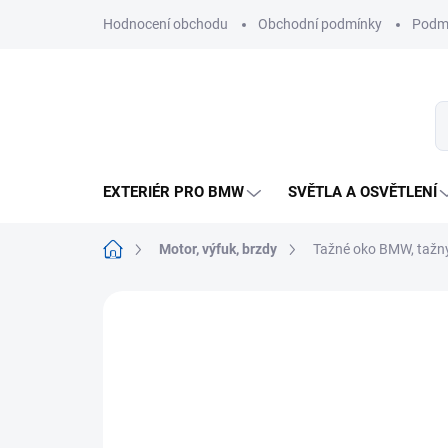
Přejít
Hodnocení obchodu
Obchodní podmínky
Podmí
na
obsah
EXTERIÉR PRO BMW
SVĚTLA A OSVĚTLENÍ
Domů
Motor, výfuk, brzdy
Tažné oko BMW, tažný
Neohodnoceno
Podrobnosti hodnoce
ORIGINÁLNÍ DÍL