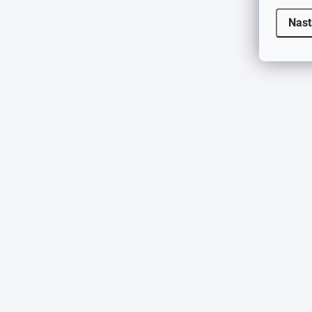
JMÉNO
Nast
E-MAIL
KOMENTÁŘ
JAK BYSTE OHODNOTILI TENTO PRODU
HVĚZDIČEK, KDE 1 JE NEJHORŠÍ A 5 N