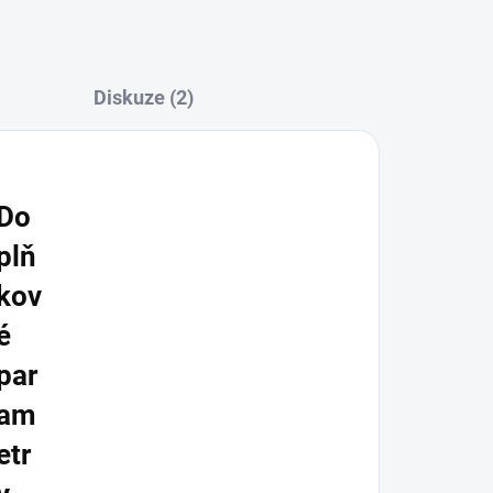
Diskuze (2)
Do
plň
kov
é
par
am
etr