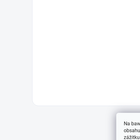
Na baw
obsahu,
zážitku