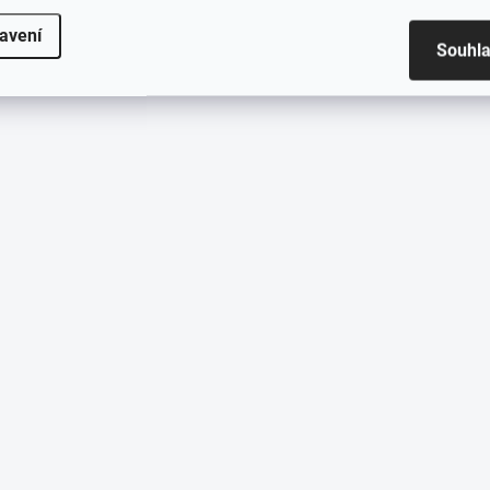
avení
Souhl
KT? VYBERTE OD 1 DO 5
EJLEPŠÍ HODNOCENÍ.