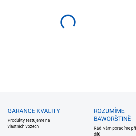
−
+
Tažné oko BMW, tažný hák 
DETAILNÍ INFORMACE
ZEPTAT SE
HLÍDAT
GARANCE KVALITY
ROZUMÍME
BAWORŠTINĚ
Produkty testujeme na
vlastních vozech
Rádi vám poradíme při
dílů