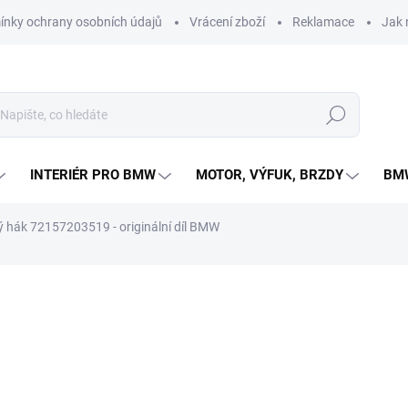
nky ochrany osobních údajů
Vrácení zboží
Reklamace
Jak 
Hledat
INTERIÉR PRO BMW
MOTOR, VÝFUK, BRZDY
BMW
 hák 72157203519 - originální díl BMW
ní
ZNAČKA:
BMW
1 150 Kč
Měrná
2-5 PRACOVNÍCH DNÍ
cena: