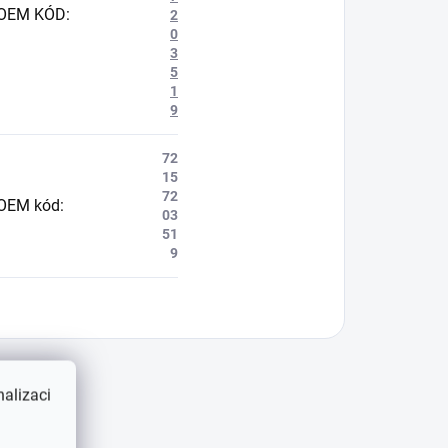
OEM KÓD
:
2
0
3
5
1
9
72
15
72
OEM kód
:
03
51
9
alizaci