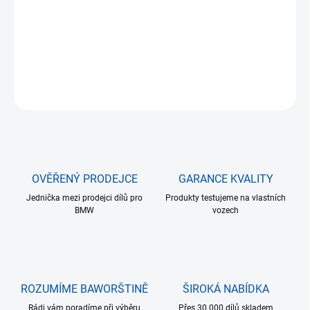
Přední maska s dvojitým žebrováním pro sportovnější vzhled
DETAILNÍ INFORMACE
ZEPTAT SE
HLÍDAT
OVĚŘENÝ PRODEJCE
GARANCE KVALITY
Jednička mezi prodejci dílů pro
Produkty testujeme na vlastních
BMW
vozech
ROZUMÍME BAWORŠTINĚ
ŠIROKÁ NABÍDKA
Rádi vám poradíme při výběru
Přes 30.000 dílů skladem