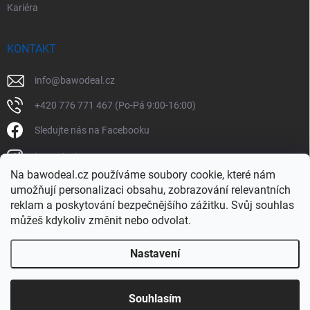
Kariéra
KONTAKT
info
@
bawodeal.cz
+420 776 771 467 (Po-Pá 9:00-16:00)
Sledujte nás na Facebooku
bawodealcz
Na bawodeal.cz používáme soubory cookie, které nám
@bawodealcz
umožňují personalizaci obsahu, zobrazování relevantních
reklam a poskytování bezpečnějšího zážitku. Svůj souhlas
můžeš kdykoliv změnit nebo odvolat.
Nastavení
Copyright 2026
BAWODEAL.cz
. Všechna práva vyhrazena.
Souhlasím