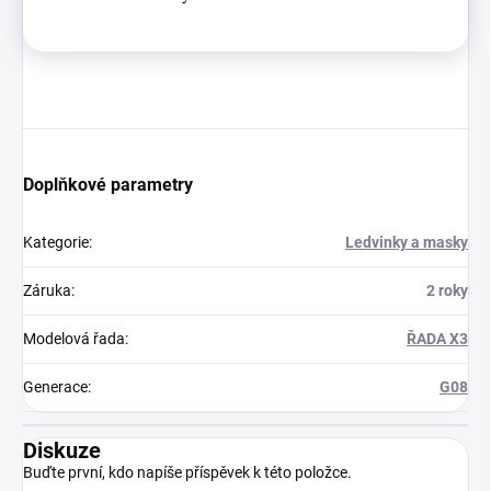
Doplňkové parametry
Kategorie
:
Ledvinky a masky
Záruka
:
2 roky
Modelová řada
:
ŘADA X3
Generace
:
G08
Diskuze
Buďte první, kdo napíše příspěvek k této položce.