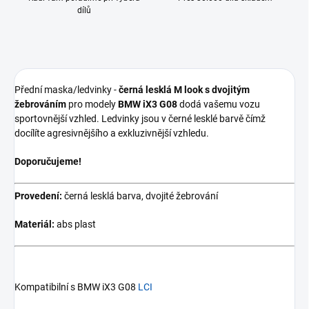
dílů
Přední maska/ledvinky -
černá lesklá
M look s dvojitým
žebrováním
pro modely
BMW
iX3 G08
dodá vašemu vozu
sportovnější vzhled. Ledvinky jsou v černé lesklé barvě čímž
docílíte agresivnějšího a exkluzivnější vzhledu.
Doporučujeme!
Provedení:
černá lesklá barva, dvojité žebrování
Materiál:
abs
plast
Kompatibilní s BMW iX3 G08
LCI