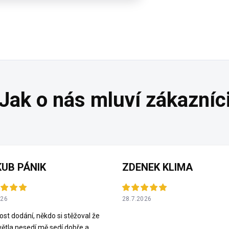
UB PÁNIK
ZDENEK KLIMA
026
28.7.2026
ost dodání, někdo si stěžoval že
ětla nesedí mě sedí dobře a