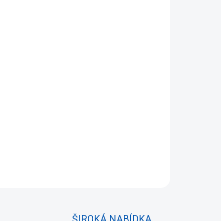
Přidat do košíku
 F45/F46
LCI
14-18, přední maska, černé lesklé
ŠIROKÁ NABÍDKA