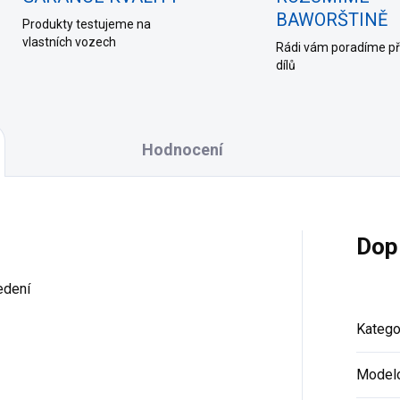
BAWORŠTINĚ
Produkty testujeme na
vlastních vozech
Rádi vám poradíme př
dílů
Hodnocení
Dop
edení
Katego
Modelo