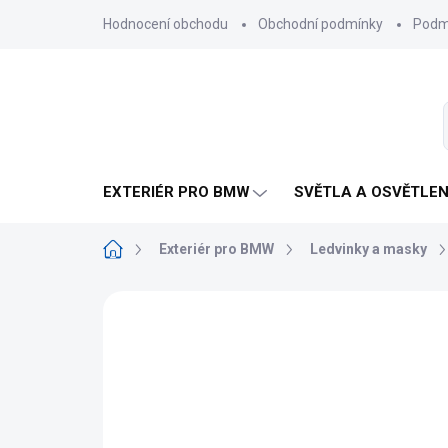
Přejít
Hodnocení obchodu
Obchodní podmínky
Podmí
na
obsah
EXTERIÉR PRO BMW
SVĚTLA A OSVĚTLEN
Domů
Exteriér pro BMW
Ledvinky a masky
Neohodnoceno
Podrobnosti hodnoce