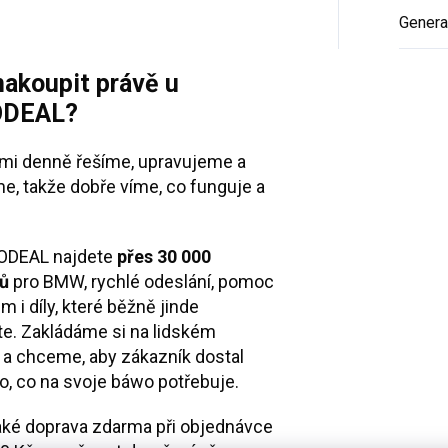
Gener
nakoupit právě u
DEAL?
i denně řešíme, upravujeme a
e, takže dobře víme, co funguje a
ODEAL najdete
přes 30 000
ů
pro BMW, rychlé odeslání, pomoc
m i díly, které běžně jinde
e. Zakládáme si na lidském
 a chceme, aby zákazník dostal
o, co na svoje báwo potřebuje.
aké doprava zdarma při objednávce