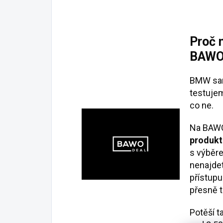
Proč 
BAWO
BMW sam
testujem
co ne.
Na BAW
produkt
s výběre
nenajdet
přístupu
přesně t
Potěší t