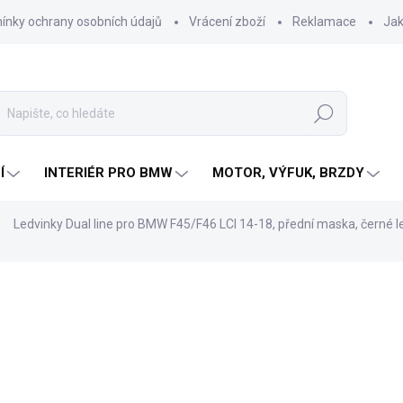
nky ochrany osobních údajů
Vrácení zboží
Reklamace
Jak
Hledat
Í
INTERIÉR PRO BMW
MOTOR, VÝFUK, BRZDY
Ledvinky Dual line pro BMW F45/F46 LCI 14-18, přední maska, černé l
ní
ZNAČKA:
TUNING-TEC
1 240 Kč
Měrná
SKLADEM U DODAVATELE
cena:
?
ODBORNÁ MONTÁŽ