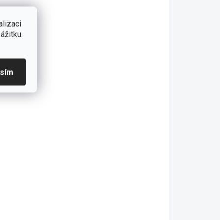
lizaci
ážitku.
asím