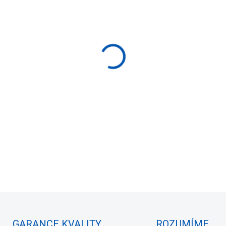
−
+
Ledvinky Dual line pro BMW
mřížky
DETAILNÍ INFORMACE
ZEPTAT SE
HLÍDAT
GARANCE KVALITY
ROZUMÍME