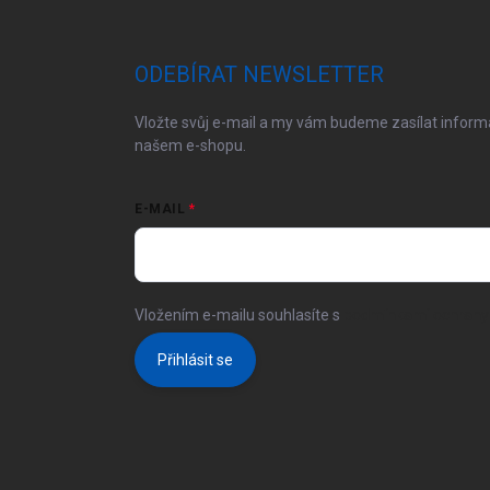
á
p
a
ODEBÍRAT NEWSLETTER
t
í
Vložte svůj e-mail a my vám budeme zasílat infor
našem e-shopu.
E-MAIL
Vložením e-mailu souhlasíte s
podmínkami ochrany 
Přihlásit se