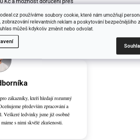
0 Kč a možnost doručení přes
nu, PPL, GLS nebo Balíkovnu.
odeal.cz používáme soubory cookie, které nám umožňují persona
 zobrazování relevantních reklam a poskytování bezpečnějšího z
uhlas můžeš kdykoliv změnit nebo odvolat.
avení
Souhl
dborníka
pro zákazníky, kteří hledají rozumný
 Oceňujeme především zpracování a
l. Veškeré ledvinky jsme již osobně
 máme s nimi skvělé zkušenosti.