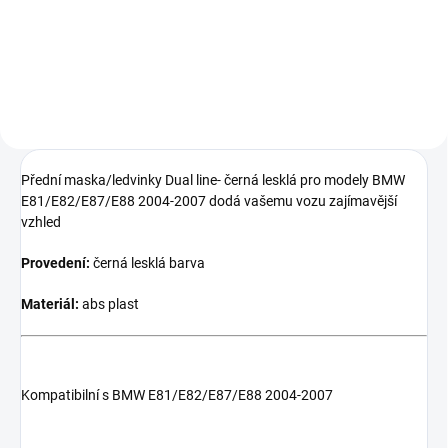
To jsou LED UHP V3 kroužky.
vysoké intenzity viditelné i za
slunečného počasí.
Přední maska/ledvinky Dual line- černá lesklá
pro modely BMW
E81/E82/E87/E88 2004-2007 dodá vašemu vozu zajímavější
vzhled
Provedení:
černá lesklá barva
Materiál:
abs
plast
Kompatibilní s BMW E81/E82/E87/E88 2004-2007