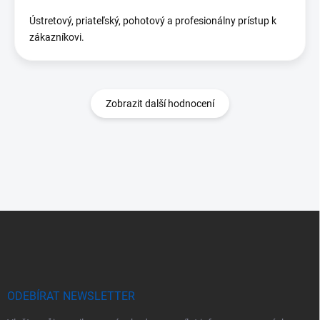
Ústretový, priateľský, pohotový a profesionálny prístup k
zákazníkovi.
Zobrazit další hodnocení
Z
á
p
a
t
í
ODEBÍRAT NEWSLETTER