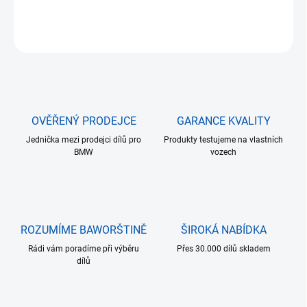
DETAILNÍ INFORMACE
ZEPTAT SE
HLÍDAT
OVĚŘENÝ PRODEJCE
GARANCE KVALITY
Jednička mezi prodejci dílů pro
Produkty testujeme na vlastních
BMW
vozech
ROZUMÍME BAWORŠTINĚ
ŠIROKÁ NABÍDKA
Rádi vám poradíme při výběru
Přes 30.000 dílů skladem
dílů