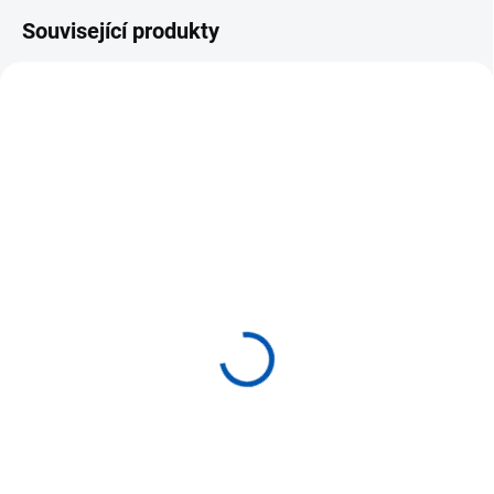
Související produkty
TOP PRODUKT 🔥
TOP PRODUKT 🔥
2-3 TÝDNY
SKLADEM U DODAVATELE
BMW E36 - LED Angel
BMW E36 - LED Angel
Eyes kroužky UHP
Eyes kroužky UHP
131mm
Cotton Mléčné 131mm
1 699 Kč
1 699 Kč
Do košíku
Do košíku
Jasné světlo vysoké intenzity
Nejprodávanější LED Angel Eyes
viditelné i za slunečného počasí.
UHP kroužky. Jasné světlo