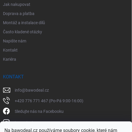
Jak nakupovat
Doprava a platba
Montáž a instalace dílů
Často kladené otázky
Napište nám
Kontakt
Kariéra
KONTAKT
info
@
bawodeal.cz
+420 776 771 467 (Po-Pá 9:00-16:00)
Sledujte nás na Facebooku
bawodealcz
Na bawodeal.cz používáme soubory cookie, které nám