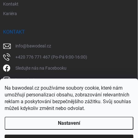
Kontakt
Kariéra
KONTAKT
info
@
bawodeal.cz
+420 776 771 467 (Po-Pá 9:00-16:00)
Sledujte nás na Facebooku
bawodealcz
Na bawodeal.cz používáme soubory cookie, které nám
@bawodealcz
umožňují personalizaci obsahu, zobrazování relevantních
reklam a poskytování bezpečnějšího zážitku. Svůj souhlas
můžeš kdykoliv změnit nebo odvolat.
Nastavení