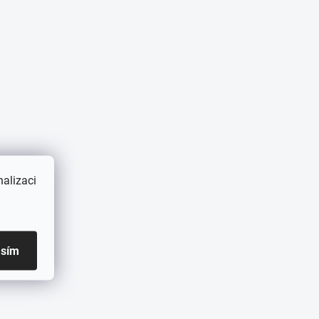
alizaci
asím