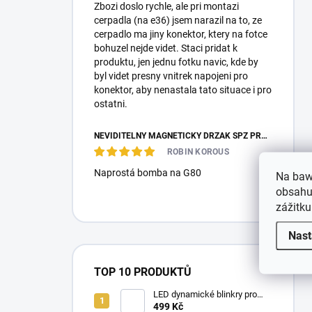
Zbozi doslo rychle, ale pri montazi
cerpadla (na e36) jsem narazil na to, ze
cerpadlo ma jiny konektor, ktery na fotce
bohuzel nejde videt. Staci pridat k
produktu, jen jednu fotku navic, kde by
byl videt presny vnitrek napojeni pro
konektor, aby nenastala tato situace i pro
ostatni.
NEVIDITELNÝ MAGNETICKÝ DRŽÁK SPZ PRO 2 ZNAČKY - REVOKE
ROBIN KOROUS
Naprostá bomba na G80
Na baw
obsahu,
zážitku
Nast
TOP 10 PRODUKTŮ
LED dynamické blinkry pro
BMW E90/E91/E92 05-11,
499 Kč