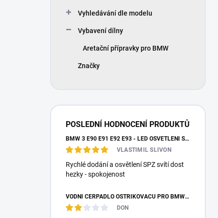
Vyhledávání dle modelu
Vybavení dílny
Aretační přípravky pro BMW
Značky
POSLEDNÍ HODNOCENÍ PRODUKTŮ
BMW 3 E90 E91 E92 E93 - LED OSVĚTLENÍ SPZ
VLASTIMIL SLIVON
Rychlé dodání a osvětlení SPZ svítí dost
hezky - spokojenost
VODNÍ ČERPADLO OSTŘIKOVAČŮ PRO BMW E87 E36 E46 E90 E39 E60 E38 E65 E53 E83 F10 F25 F26 MEYLE
DON