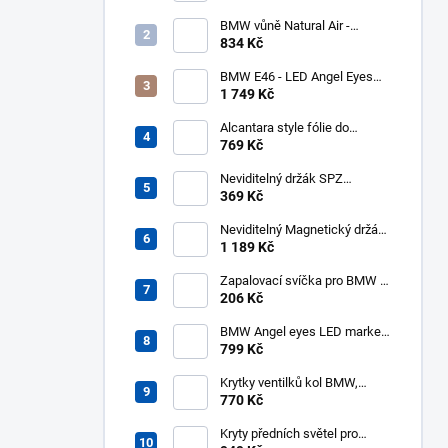
kouřové blikače, zatmavené
BMW vůně Natural Air -
startovní balíček
834 Kč
BMW E46 - LED Angel Eyes
kroužky UHP Cotton Mléčné
1 749 Kč
131mm 146mm - halogen
Alcantara style fólie do
interiéru 140x50cm černá
769 Kč
Neviditelný držák SPZ
Transparent pro 2 značky -
369 Kč
PlexiClick 110 mm
Neviditelný Magnetický držák
SPZ pro 2 značky - REVOKE
1 189 Kč
Zapalovací svíčka pro BMW -
NGK 3199 BKR6EQUP
206 Kč
BMW Angel eyes LED markery
10W 6000K
799 Kč
Krytky ventilků kol BMW,
čepičky
770 Kč
Kryty předních světel pro