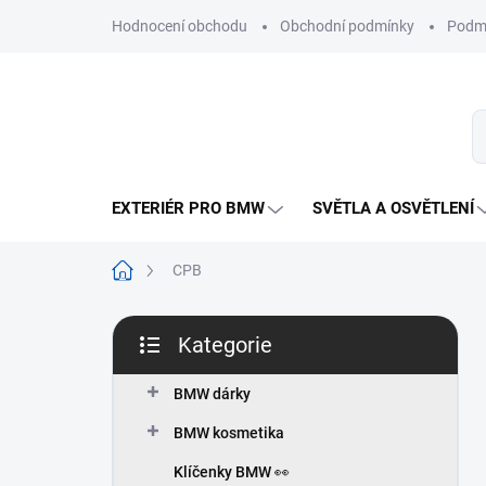
Přejít
Hodnocení obchodu
Obchodní podmínky
Podmí
na
obsah
EXTERIÉR PRO BMW
SVĚTLA A OSVĚTLENÍ
Domů
CPB
P
Kategorie
o
Přeskočit
s
kategorie
t
BMW dárky
r
BMW kosmetika
a
n
Klíčenky BMW 👀