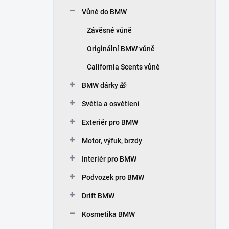
n
Vůně do BMW
í
p
Závěsné vůně
a
n
Originální BMW vůně
e
California Scents vůně
l
BMW dárky 🎁
Světla a osvětlení
Exteriér pro BMW
Motor, výfuk, brzdy
Interiér pro BMW
Podvozek pro BMW
Drift BMW
Kosmetika BMW