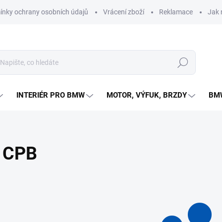
nky ochrany osobních údajů
Vrácení zboží
Reklamace
Jak 
Hledat
INTERIÉR PRO BMW
MOTOR, VÝFUK, BRZDY
BMW
CPB