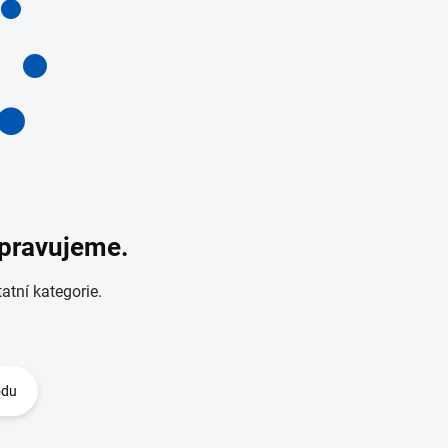
ipravujeme.
atní kategorie.
odu