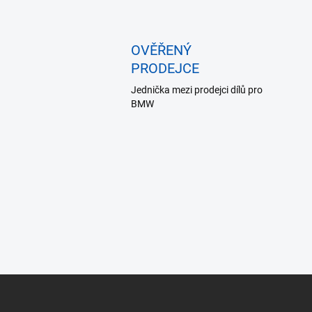
OVĚŘENÝ
PRODEJCE
Jednička mezi prodejci dílů pro
BMW
Z
á