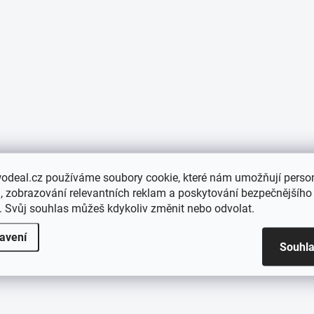
odeal.cz používáme soubory cookie, které nám umožňují person
 zobrazování relevantních reklam a poskytování bezpečnějšího
. Svůj souhlas můžeš kdykoliv změnit nebo odvolat.
avení
Souhl