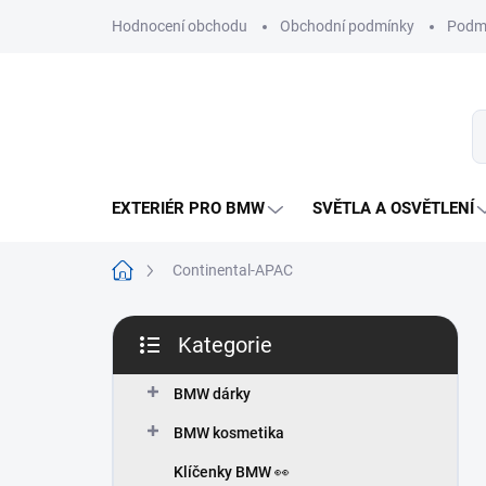
Přejít
Hodnocení obchodu
Obchodní podmínky
Podmí
na
obsah
EXTERIÉR PRO BMW
SVĚTLA A OSVĚTLENÍ
Domů
Continental-APAC
P
Kategorie
o
Přeskočit
s
kategorie
t
BMW dárky
r
BMW kosmetika
a
n
Klíčenky BMW 👀