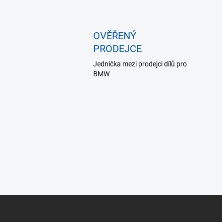
OVĚŘENÝ
PRODEJCE
Jednička mezi prodejci dílů pro
BMW
Z
á