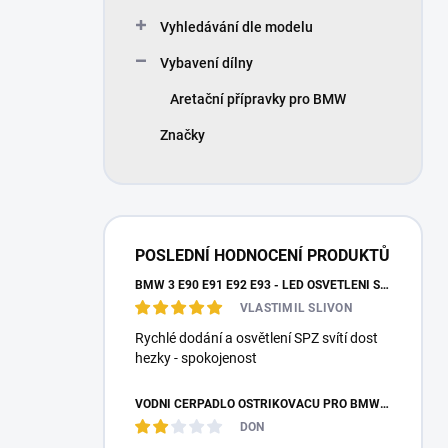
Vyhledávání dle modelu
Vybavení dílny
Aretační přípravky pro BMW
Značky
POSLEDNÍ HODNOCENÍ PRODUKTŮ
BMW 3 E90 E91 E92 E93 - LED OSVĚTLENÍ SPZ
VLASTIMIL SLIVON
Rychlé dodání a osvětlení SPZ svítí dost
hezky - spokojenost
VODNÍ ČERPADLO OSTŘIKOVAČŮ PRO BMW E87 E36 E46 E90 E39 E60 E38 E65 E53 E83 F10 F25 F26 MEYLE
DON