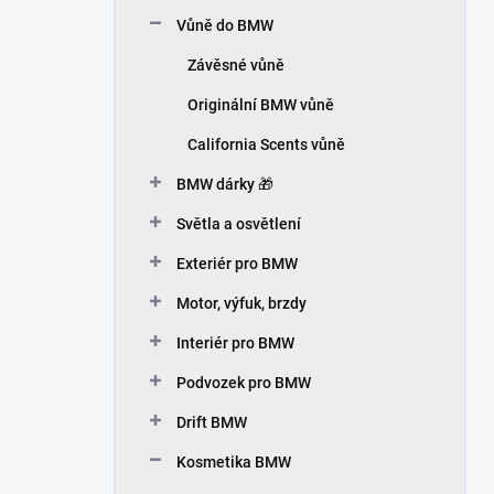
n
Vůně do BMW
í
p
Závěsné vůně
a
n
Originální BMW vůně
e
California Scents vůně
l
BMW dárky 🎁
Světla a osvětlení
Exteriér pro BMW
Motor, výfuk, brzdy
Interiér pro BMW
Podvozek pro BMW
Drift BMW
Kosmetika BMW