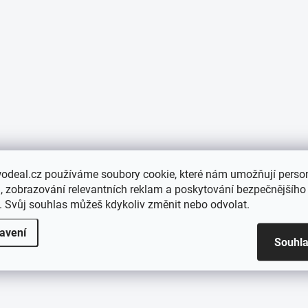
odeal.cz používáme soubory cookie, které nám umožňují person
 zobrazování relevantních reklam a poskytování bezpečnějšího
. Svůj souhlas můžeš kdykoliv změnit nebo odvolat.
avení
Souhl