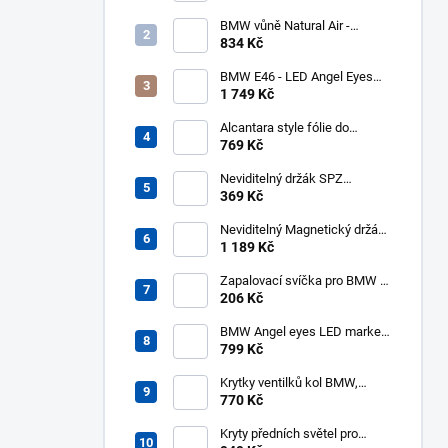
kouřové blikače, zatmavené
BMW vůně Natural Air -
startovní balíček
834 Kč
BMW E46 - LED Angel Eyes
kroužky UHP Cotton Mléčné
1 749 Kč
131mm 146mm - halogen
Alcantara style fólie do
interiéru 140x50cm černá
769 Kč
Neviditelný držák SPZ
Transparent pro 2 značky -
369 Kč
PlexiClick 110 mm
Neviditelný Magnetický držák
SPZ pro 2 značky - REVOKE
1 189 Kč
Zapalovací svíčka pro BMW -
NGK 3199 BKR6EQUP
206 Kč
BMW Angel eyes LED markery
10W 6000K
799 Kč
Krytky ventilků kol BMW,
čepičky
770 Kč
Kryty předních světel pro