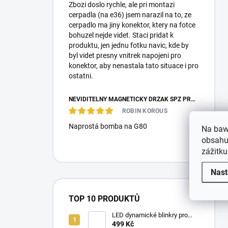
Zbozi doslo rychle, ale pri montazi
cerpadla (na e36) jsem narazil na to, ze
cerpadlo ma jiny konektor, ktery na fotce
bohuzel nejde videt. Staci pridat k
produktu, jen jednu fotku navic, kde by
byl videt presny vnitrek napojeni pro
konektor, aby nenastala tato situace i pro
ostatni.
NEVIDITELNÝ MAGNETICKÝ DRŽÁK SPZ PRO 2 ZNAČKY - REVOKE
ROBIN KOROUS
Naprostá bomba na G80
Na baw
obsahu,
zážitku
Nast
TOP 10 PRODUKTŮ
LED dynamické blinkry pro
BMW E90/E91/E92 05-11,
499 Kč