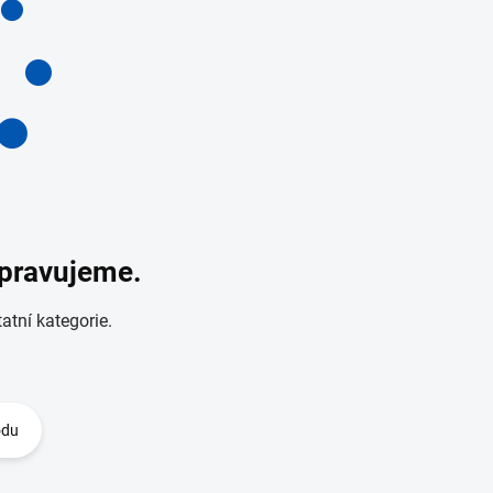
ipravujeme.
atní kategorie.
odu