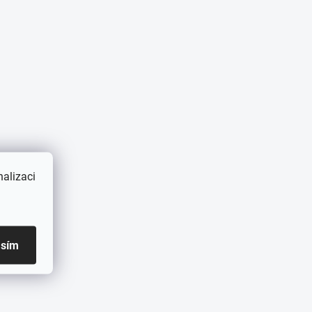
alizaci
asím