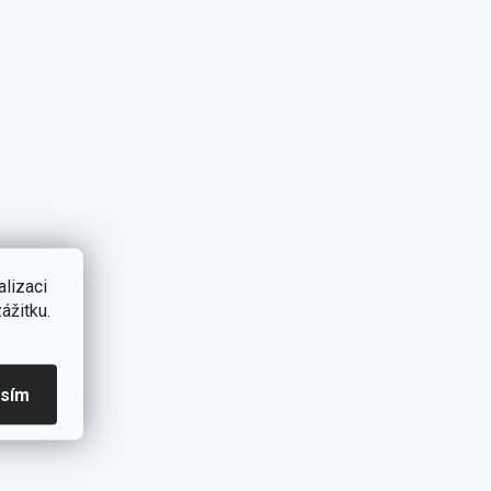
lizaci
ážitku.
asím