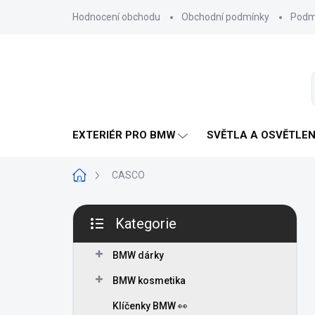
Přejít
Hodnocení obchodu
Obchodní podmínky
Podmí
na
obsah
EXTERIÉR PRO BMW
SVĚTLA A OSVĚTLEN
Domů
CASCO
P
Kategorie
o
Přeskočit
s
kategorie
t
BMW dárky
r
BMW kosmetika
a
n
Klíčenky BMW 👀