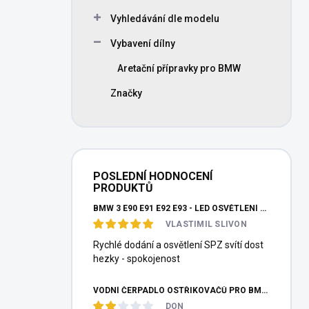
Vyhledávání dle modelu
Vybavení dílny
Aretační přípravky pro BMW
Značky
POSLEDNÍ HODNOCENÍ
PRODUKTŮ
BMW 3 E90 E91 E92 E93 - LED OSVĚTLENÍ SPZ
VLASTIMIL SLIVON
Rychlé dodání a osvětlení SPZ svítí dost
hezky - spokojenost
VODNÍ ČERPADLO OSTŘIKOVAČŮ PRO BMW E87 E36 E46 E90 E39 E60 E38 E65 E53 E83 F10 F25 F26 MEYLE
DON