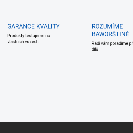
GARANCE KVALITY
ROZUMÍME
BAWORŠTINĚ
Produkty testujeme na
vlastních vozech
Rádi vám poradíme př
dílů