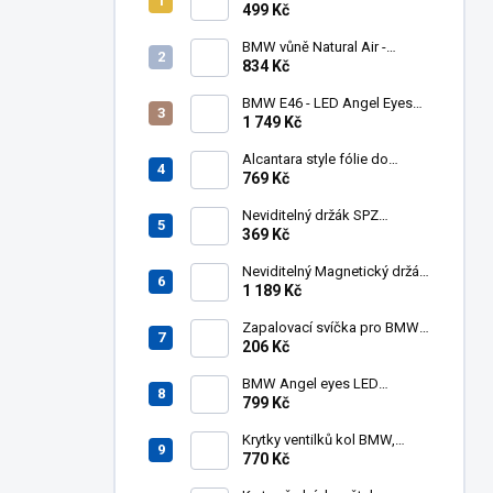
BMW E90/E91/E92 05-11,
499 Kč
kouřové blikače, zatmavené
BMW vůně Natural Air -
startovní balíček
834 Kč
BMW E46 - LED Angel Eyes
kroužky UHP Cotton Mléčné
1 749 Kč
131mm 146mm - halogen
Alcantara style fólie do
interiéru 140x50cm černá
769 Kč
Neviditelný držák SPZ
Transparent pro 2 značky -
369 Kč
PlexiClick 110 mm
Neviditelný Magnetický držák
SPZ pro 2 značky - REVOKE
1 189 Kč
Zapalovací svíčka pro BMW -
NGK 3199 BKR6EQUP
206 Kč
BMW Angel eyes LED
markery 10W 6000K
799 Kč
Krytky ventilků kol BMW,
čepičky
770 Kč