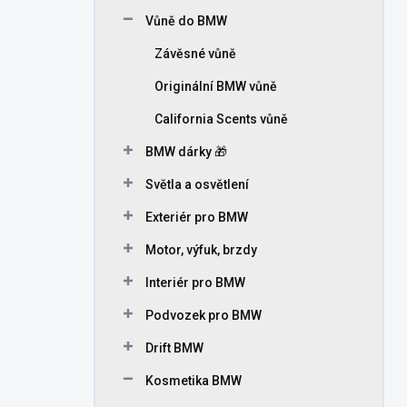
n
Vůně do BMW
í
p
Závěsné vůně
a
n
Originální BMW vůně
e
California Scents vůně
l
BMW dárky 🎁
Světla a osvětlení
Exteriér pro BMW
Motor, výfuk, brzdy
Interiér pro BMW
Podvozek pro BMW
Drift BMW
Kosmetika BMW