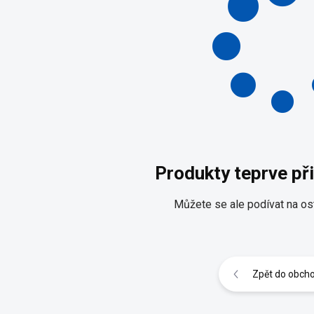
Produkty teprve př
Můžete se ale podívat na ost
Zpět do obch