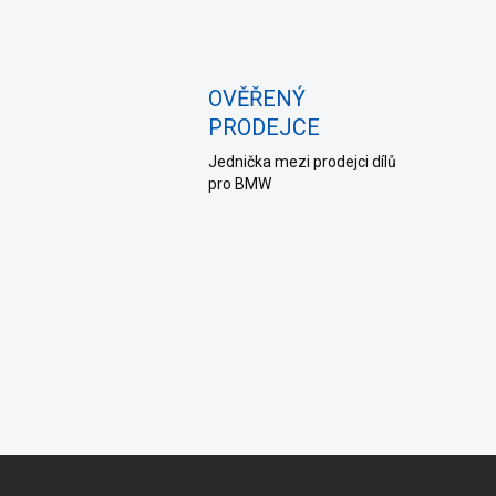
OVĚŘENÝ
PRODEJCE
Jednička mezi prodejci dílů
pro BMW
Z
á