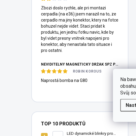
Zbozi doslo rychle, ale pri montazi
cerpadla (na e36) jsem narazil na to, ze
cerpadlo ma jiny konektor, ktery na fotce
bohuzel nejde videt. Staci pridat k
produktu, jen jednu fotku navic, kde by
byl videt presny vnitrek napojeni pro
konektor, aby nenastala tato situace i
pro ostatni.
NEVIDITELNÝ MAGNETICKÝ DRŽÁK SPZ PRO 2 ZNAČKY - REVOKE
ROBIN KOROUS
Na baw
Naprostá bomba na G80
obsahu,
Svůj so
Nast
TOP 10 PRODUKTŮ
LED dynamické blinkry pro