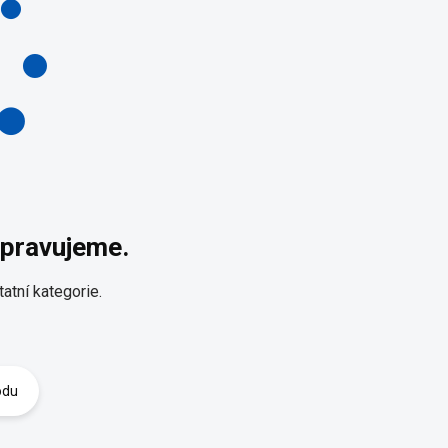
ipravujeme.
atní kategorie.
odu