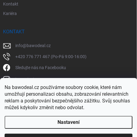
Kontakt
Kariéra
KONTAKT
info
@
bawodeal.cz
+420 776 771 467 (Po-Pá 9:00-16:00)
Sledujte nás na Facebooku
bawodealcz
Na bawodeal.cz používáme soubory cookie, které nám
@bawodealcz
umožňují personalizaci obsahu, zobrazování relevantních
reklam a poskytování bezpečnějšího zážitku. Svůj souhlas
můžeš kdykoliv změnit nebo odvolat.
Nastavení