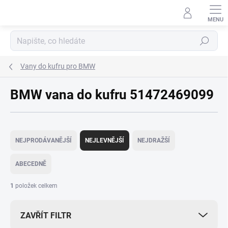
Přejít
na
obsah
Hledat
Vany do kufru pro BMW
BMW vana do kufru 51472469099
Ř
a
NEJPRODÁVANĚJŠÍ
NEJLEVNĚJŠÍ
NEJDRAŽŠÍ
z
e
ABECEDNĚ
n
í
1
položek celkem
p
r
ZAVŘÍT FILTR
o