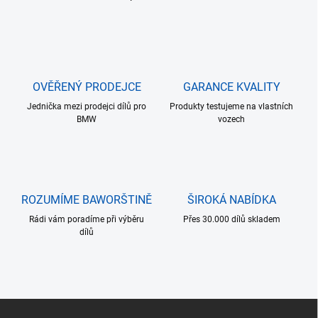
O
v
l
á
d
a
c
OVĚŘENÝ PRODEJCE
GARANCE KVALITY
í
Jednička mezi prodejci dílů pro
p
Produkty testujeme na vlastních
BMW
vozech
r
v
k
y
v
ý
ROZUMÍME BAWORŠTINĚ
ŠIROKÁ NABÍDKA
p
i
Rádi vám poradíme při výběru
Přes 30.000 dílů skladem
s
dílů
u
Z