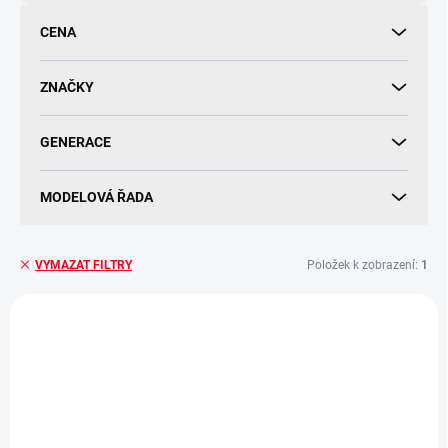
d
u
CENA
k
t
ů
ZNAČKY
GENERACE
MODELOVÁ ŘADA
Položek k zobrazení:
1
VYMAZAT FILTRY
V
ý
ORIGINÁLNÍ DÍL
p
i
s
p
r