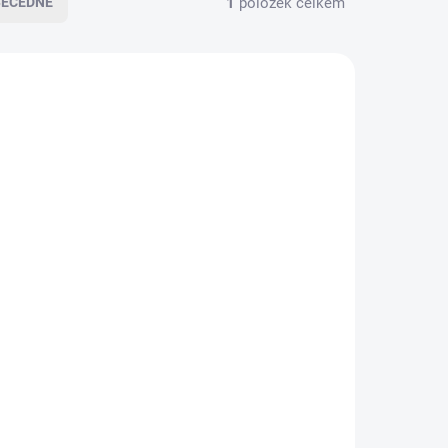
1
položek celkem
BECEDNĚ