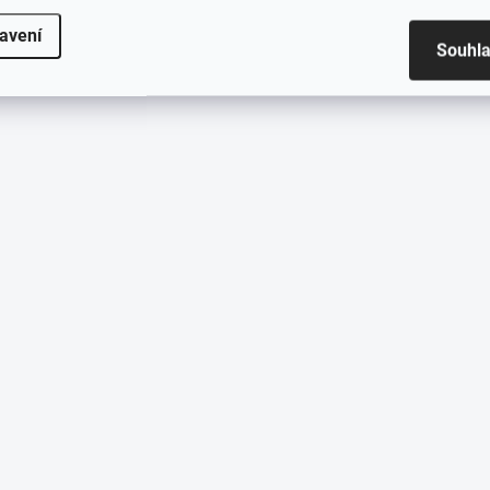
avení
Souhl