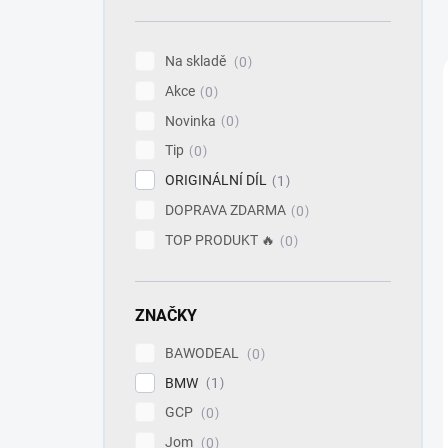
n
í
p
Na skladě
0
a
Akce
n
0
e
Novinka
0
l
Tip
0
ORIGINÁLNÍ DÍL
1
DOPRAVA ZDARMA
0
TOP PRODUKT 🔥
0
ZNAČKY
BAWODEAL
0
BMW
1
GCP
0
Jom
0