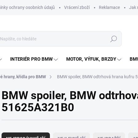
nky ochrany osobních údajů
Vrácení zboží
Reklamace
Jak 
Hledat
INTERIÉR PRO BMW
MOTOR, VÝFUK, BRZDY
BMW
vé hrany, křídla pro BMW
BMW spoiler, BMW odtrhová hrana kufru
BMW spoiler, BMW odtrhová
51625A321B0
Ř
a