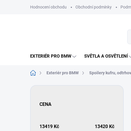
Přejít
Hodnocení obchodu
Obchodní podmínky
Podmí
na
obsah
EXTERIÉR PRO BMW
SVĚTLA A OSVĚTLENÍ
Domů
Exteriér pro BMW
Spoilery kufru, odtrho
P
o
s
CENA
t
r
a
n
13419
Kč
13420
Kč