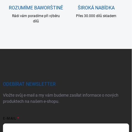
ROZUMÍME BAWORŠTINĚ
ŠIROKÁ NABÍDKA
Rádi vám poradíme při výběru
Přes 30.000 dílů skladem
dílů
Z
á
p
a
t
í
ODEBÍRAT NEWSLETTER
Vložte svůj e-mail a my vám budeme zasílat informace o nových
produktech na našem e-shopu.
E-MAIL