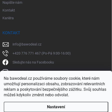
Napište nám
Kontakt
Kariéra
KONTAKT
info
@
bawodeal.cz
+420 776 771 467 (Po-Pá 9:00-16:00)
Sledujte nás na Facebooku
bawodealcz
Na bawodeal.cz používáme soubory cookie, které nám
@bawodealcz
umožňují personalizaci obsahu, zobrazování relevantních
reklam a poskytování bezpečnějšího zážitku. Svůj souhlas
můžeš kdykoliv změnit nebo odvolat.
Nastavení