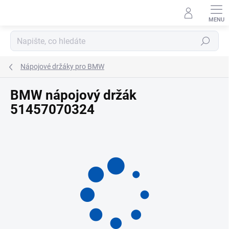
Přejít
na
obsah
Hledat
Nápojové držáky pro BMW
BMW nápojový držák
51457070324