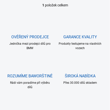
1
položek celkem
O
v
l
á
d
a
c
OVĚŘENÝ PRODEJCE
GARANCE KVALITY
í
Jednička mezi prodejci dílů pro
p
Produkty testujeme na vlastních
BMW
vozech
r
v
k
y
v
ý
ROZUMÍME BAWORŠTINĚ
ŠIROKÁ NABÍDKA
p
i
Rádi vám poradíme při výběru
Přes 30.000 dílů skladem
s
dílů
u