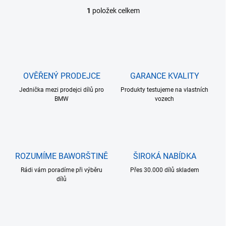
1
položek celkem
O
v
l
á
d
a
c
OVĚŘENÝ PRODEJCE
GARANCE KVALITY
í
Jednička mezi prodejci dílů pro
p
Produkty testujeme na vlastních
BMW
vozech
r
v
k
y
v
ý
ROZUMÍME BAWORŠTINĚ
ŠIROKÁ NABÍDKA
p
i
Rádi vám poradíme při výběru
Přes 30.000 dílů skladem
s
dílů
u