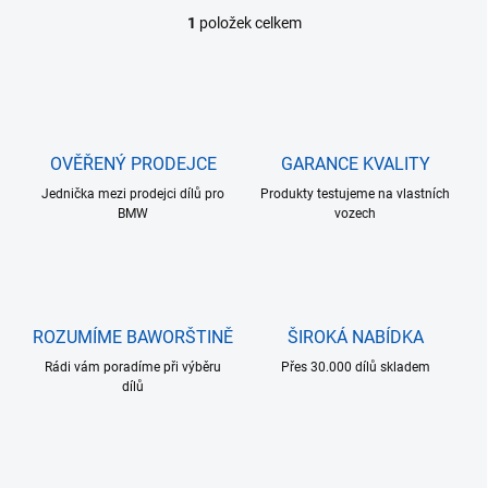
1
položek celkem
O
v
l
á
d
a
c
OVĚŘENÝ PRODEJCE
GARANCE KVALITY
í
Jednička mezi prodejci dílů pro
p
Produkty testujeme na vlastních
BMW
vozech
r
v
k
y
v
ý
ROZUMÍME BAWORŠTINĚ
ŠIROKÁ NABÍDKA
p
i
Rádi vám poradíme při výběru
Přes 30.000 dílů skladem
s
dílů
u