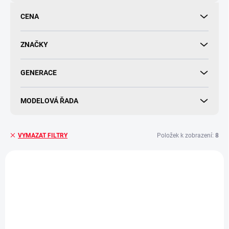
d
u
CENA
k
t
ů
ZNAČKY
GENERACE
MODELOVÁ ŘADA
Položek k zobrazení:
8
VYMAZAT FILTRY
V
ý
p
i
s
p
r