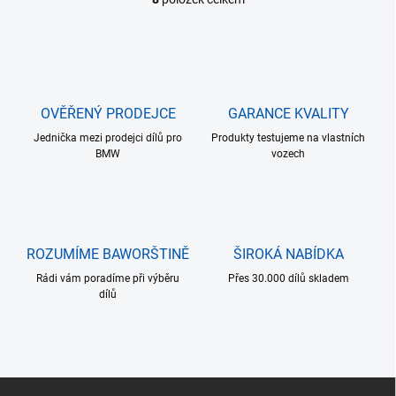
O
v
l
á
d
a
c
OVĚŘENÝ PRODEJCE
GARANCE KVALITY
í
Jednička mezi prodejci dílů pro
p
Produkty testujeme na vlastních
BMW
vozech
r
v
k
y
v
ý
ROZUMÍME BAWORŠTINĚ
ŠIROKÁ NABÍDKA
p
i
Rádi vám poradíme při výběru
Přes 30.000 dílů skladem
s
dílů
u
Z