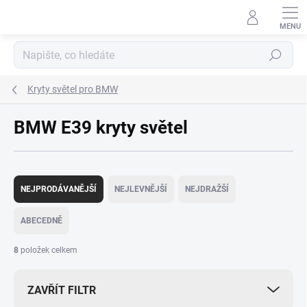
Přejít
na
obsah
Hledat
Kryty světel pro BMW
BMW E39 kryty světel
Ř
a
NEJPRODÁVANĚJŠÍ
NEJLEVNĚJŠÍ
NEJDRAŽŠÍ
z
e
ABECEDNĚ
n
í
8
položek celkem
p
r
ZAVŘÍT FILTR
o