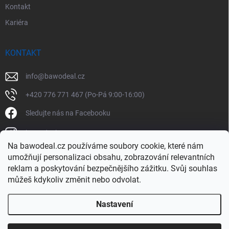
Kontakt
Kariéra
KONTAKT
info
@
bawodeal.cz
+420 776 771 467 (Po-Pá 9:00-16:00)
Sledujte nás na Facebooku
bawodealcz
Na bawodeal.cz používáme soubory cookie, které nám
@bawodealcz
umožňují personalizaci obsahu, zobrazování relevantních
reklam a poskytování bezpečnějšího zážitku. Svůj souhlas
můžeš kdykoliv změnit nebo odvolat.
Nastavení