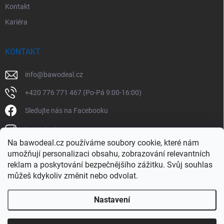
Kontakt
Kariéra
KONTAKT
info
@
bawodeal.cz
+420 776 771 467 (Po-Pá 9:00-16:00)
Sledujte nás na Facebooku
bawodealcz
Na bawodeal.cz používáme soubory cookie, které nám
@bawodealcz
umožňují personalizaci obsahu, zobrazování relevantních
reklam a poskytování bezpečnějšího zážitku. Svůj souhlas
můžeš kdykoliv změnit nebo odvolat.
Nastavení