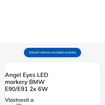
BOSCH Xenonová výbojka D1S -
LED osvětlení bílé barvy dodají
35W
vašemu vozu moderní vzhled.
Zobrazit všechny související produkty
Angel Eyes LED
markery BMW
E90/E91 2x 6W
Vlastnosti a