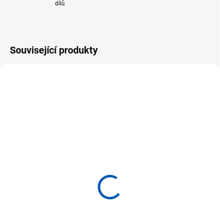
dílů
Související produkty
TIP
BOSCH
SKLADEM, HNED ODESÍLÁME
SKLADEM, HNED ODESÍLÁME
D1S xenonová výbojka
BMW 3 E90 E91 E92 E93
35W BOSCH
- LED osvětlení SPZ
995 Kč
349 Kč
Do košíku
Do košíku