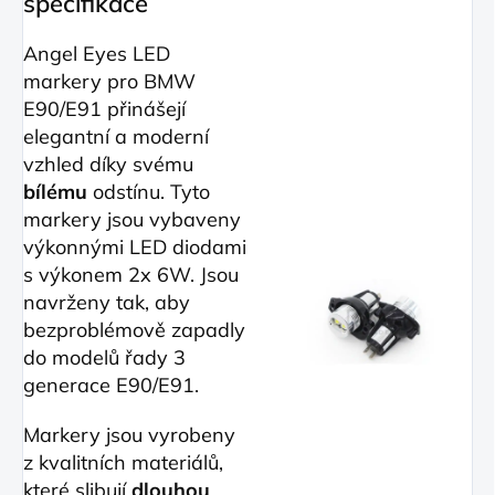
specifikace
Angel Eyes LED
markery pro BMW
E90/E91 přinášejí
elegantní a moderní
vzhled díky svému
bílému
odstínu. Tyto
markery jsou vybaveny
výkonnými LED diodami
s výkonem 2x 6W. Jsou
navrženy tak, aby
bezproblémově zapadly
do modelů řady 3
generace E90/E91.
Markery jsou vyrobeny
z kvalitních materiálů,
které slibují
dlouhou