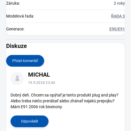
Záruka
:
2 roky
Modelová řada
:
ŘADA 3
Generace
:
E90/E91
Diskuze
Přidat komentář
V
MICHAL
ý
p
19.9.2024 23:44
i
s
Dobrý deň. Chcem sa opýtať je tento produkt plug and play?
Alebo treba niečo prerábať alebo zhánať nejakú prepojku?
d
Mám E91 2006 rok bixenony.
i
s
k
Odpovědět
u