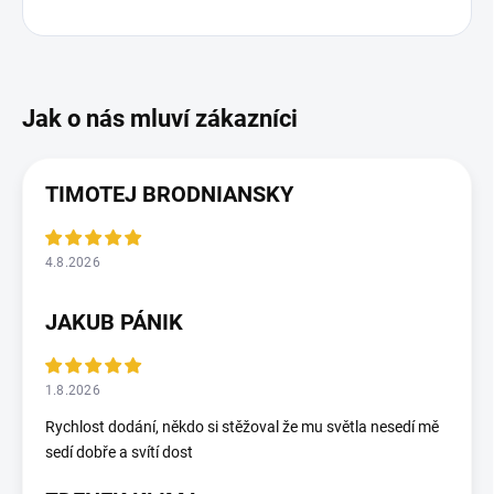
z
í
TIMOTEJ BRODNIANSKY
4.8.2026
JAKUB PÁNIK
1.8.2026
Rychlost dodání, někdo si stěžoval že mu světla nesedí mě
sedí dobře a svítí dost