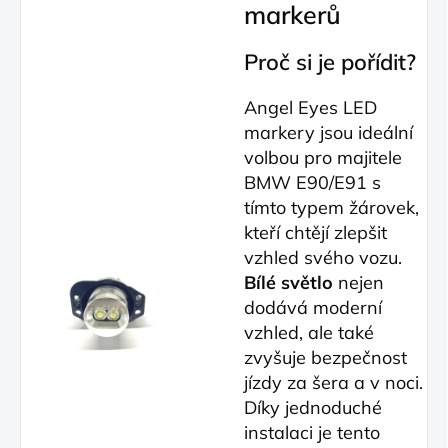
markerů
Proč si je pořídit?
Angel Eyes LED
markery jsou ideální
volbou pro majitele
BMW E90/E91 s
tímto typem žárovek,
kteří chtějí zlepšit
vzhled svého vozu.
B
ílé
světlo
nejen
dodává moderní
vzhled, ale také
zvyšuje bezpečnost
jízdy za šera a v noci.
Díky jednoduché
instalaci je tento