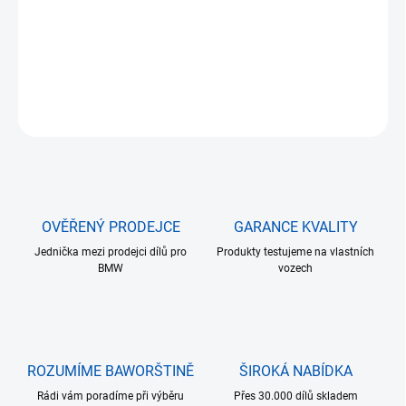
Led markery pro BMW E90/91 2x 6W
DETAILNÍ INFORMACE
ZEPTAT SE
HLÍDAT
OVĚŘENÝ PRODEJCE
GARANCE KVALITY
Jednička mezi prodejci dílů pro
Produkty testujeme na vlastních
BMW
vozech
ROZUMÍME BAWORŠTINĚ
ŠIROKÁ NABÍDKA
Rádi vám poradíme při výběru
Přes 30.000 dílů skladem