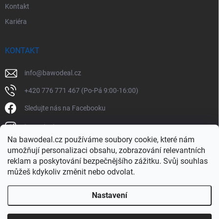
Kontakt
Kariéra
KONTAKT
info
@
bawodeal.cz
+420 776 771 467 (Po-Pá 9:00-16:00)
Sledujte nás na Facebooku
bawodealcz
Na bawodeal.cz používáme soubory cookie, které nám
@bawodealcz
umožňují personalizaci obsahu, zobrazování relevantních
reklam a poskytování bezpečnějšího zážitku. Svůj souhlas
můžeš kdykoliv změnit nebo odvolat.
Nastavení