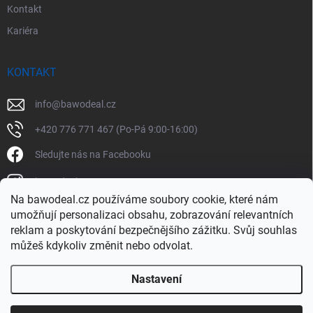
Kontakt
Kariéra
KONTAKT
info
@
bawodeal.cz
+420 776 771 467 (Po-Pá 9:00-16:00)
Sledujte nás na Facebooku
bawodealcz
Na bawodeal.cz používáme soubory cookie, které nám
@bawodealcz
umožňují personalizaci obsahu, zobrazování relevantních
reklam a poskytování bezpečnějšího zážitku. Svůj souhlas
můžeš kdykoliv změnit nebo odvolat.
Nastavení