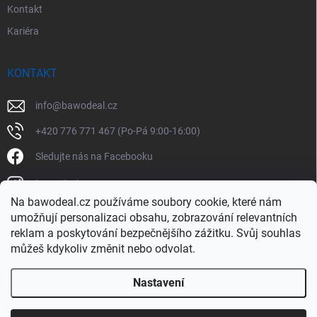
Kontakt
Kariéra
KONTAKT
info
@
bawodeal.cz
+420 776 771 467 (Po-Pá 9:00-16:00)
Sledujte nás na Facebooku
bawodealcz
Na bawodeal.cz používáme soubory cookie, které nám
@bawodealcz
umožňují personalizaci obsahu, zobrazování relevantních
reklam a poskytování bezpečnějšího zážitku. Svůj souhlas
můžeš kdykoliv změnit nebo odvolat.
Nastavení